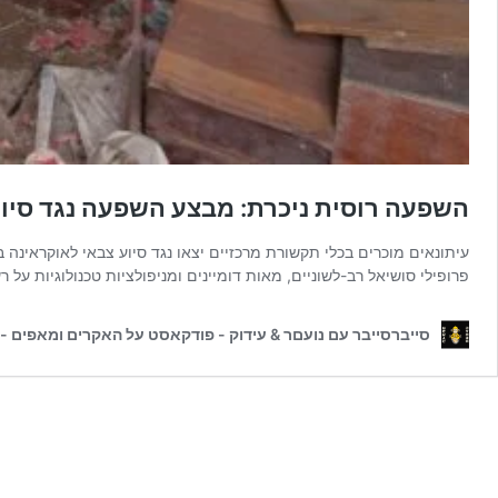
השפעה רוסית ניכרת: מבצע השפעה נגד סיו
עיתונאים מוכרים בכלי תקשורת מרכזיים יצאו נגד סיוע צבאי לאוקראי
פרופילי סושיאל רב-לשוניים, מאות דומיינים ומניפולציות טכנולוגיות על רשתות חברתיות נעם
סייברסייבר עם נועםר & עידוק - פודקאסט על האקרים ומאפים - CyberCyber