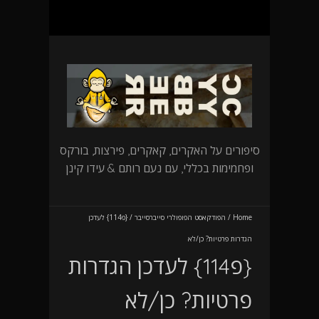
סיפורים על האקרים, קאקרים, פירצות, בורקס
ופחמימות בכללי, עם נעם רותם & עידו קינן
Home
/
הפודקאסט הפופולרי סייברסייבר
/
{פ114} לעדכן
הגדרות פרטיות? כן/לא
{פ114} לעדכן הגדרות
פרטיות? כן/לא