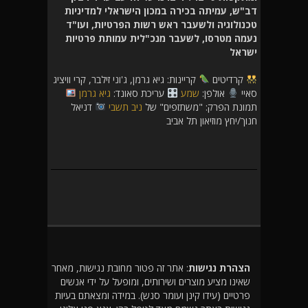
דב"ש, עמיתה בכירה במכון הישראלי למדיניות
טכנולוגיה ולשעבר ראש רשות הפרטיות, ועו"ד
נעמה מטרסו, לשעבר מנכ"לית עמותת פרטיות
ישראל
קרדיטים
קריינות: גיא גרמן, ג'וני זילבר, קרי וויציג
סאיי
אולפן:
שמע
עריכת סאונד:
גיא גרמן
תמונת הפרק: "משתזפים" של
ניב תשבי
דניאל
חנוך/יחץ מוזיאון תל אביב
הצהרת נגישות
: אתר זה פטור מחובת נגישות, מאחר
שאינו מציע מוצרים ושירותים, ומופעל על ידי אנשים
פרטיים (עידו קינן ועומר סנש). במידה ומצאתם בעיות