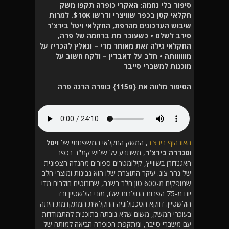
סיפור בלי נחמה: האקרי כופרה תקפו משק
חקלאי קטן בכפר שוויצרי ודרשו 10K$. למרות
שיבוש העדכונים מהרפת, החקלאי ויטל בירצ'ר
סירב לשלם • כשעובר מת ברחמה של פרה,
החקלאי גילה זאת מאוחר מדי – ונאלץ להכריז על
מוווווותה • חלב על דאבדין – ולקח חשוב על
מוכנות למשברי סייבר
הסיפור מלווה את {פ115} כופרה הרגה פרה
האובהוף בירצ'ר
, המשק החקלאי המשפחתי של
ויטל
ו
סנדרה
בירצ'ר
, משתרע על שליש קמ"ר בכפר
האגנדורן בשווייץ, קילומטרים ספורים מהגדה הצפונית
של נהר צוג. עיקר התוצרת שלו הוא גבינות ומוצרי חלב
שמופקים מ-600 טון חלב בשנה, שרובוטים חולבים מדי
יום מ-75 הפרות החולבות שלו, מזני הולשטיין ורד
הולשטיין. דווקא הטכנולוגיה החקלאית המתקדמת היתה
בעוכרי המשק, משום שלא גובתה בתוכנית להתמודדות
עם משברי סייבר, ומתקפת הכופרה הביאה למותה של