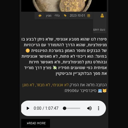
2023-10-01
כללי
מגזין
נעם רותם
סיפרו לנו שהוא מטבע אנונימי, שלא ניתן לבצע בו
מניפולציות, שהוא הדרך להתמודד עם הריכוזיות
של הבנקים וחוסר האמון במערכת הפיננסית
בפועל: הוא ריכוזי לא פחות, לא מאפשר אנונימיות
ובהחלט נתון למניפולציות, ולא מאפשר חירות
אמיתית כפי שטוענים חסידיו
פורץ דרך מוריד
את מסך הבלוקצ'יין והביטקוין
הכתבה מלווה את הפרק
לא אנונימי, לא מבוזר, לא מוגן
סייברסייבר ע06פ09:
READ MORE