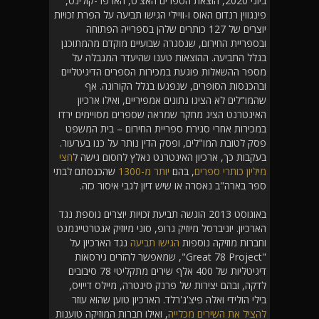
ביוני 2020, הוצאת הספרים האצ'ט, הארפר-קולינס,
פינגווין רנדום האוס ו-וויילי הגישו תביעה על הפרת זכויות
יוצרים של 127 כותרים שלהן בספרייה הפתוחה
ובספריית החירום, שנסגרה שבועיים מוקדם מהמתוכנן
בגלל התביעה. ההוצאות טענו שהיעדר המגבלה על
מספר ההשאלות פוגעת במכירות הספרים הדיגיטליים
ובהכנסות הסופרים, שנפגעו בגלל הקורונה. אף
שהמו"לים לא הציגו נתונים אמפיריים, ואילו ארכיון
האינטרנט הציג מחקר שמראה שספרים מסויימים ירדו
במכירות אחרי סגירת ספריית החירום – בית המשפט
פסק לטובת המו"לים, ופסק הדין נותר על כנו בערעור.
בעקבות כך, ארכיון האינטרנט נאלץ לחסום גישה ל
חצי
מיליון כותרי ספרים
, בהם
יותר מ-1300
שהכנסתם לבתי
ספר בארה"ב נאסרה או שיש דיון לגבי איסור כזה.
באוגוסט 2013 הוגשה תביעת זכויות יוצרים נוספת נגד
הארכיון. יוניברסל מיוזיק גרופ, סוני מיוזיק אנטרטיינמנט
וחברות מוזיקה נוספות
הגישו תביעה
נגד הארכיון על
"Great 78 Project", שמאפשר להזרים גירסאות
דיגיטליות של 400 אלף שירים מתקליטי 78 סיבובים
לדקה, ובהם יצירות של פרנק סינטרה, מיילס דייויס,
בילי הולידי ואלה פיצ'ג'רלד. הארכיון טוען שהוא עוזר
להציל את השירים מכלייה
, ואילו חברות המוזיקה טוענות