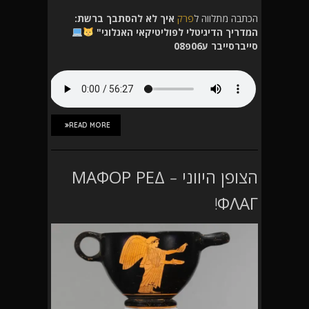
הכתבה מתלווה ל
פרק
איך לא להסתבך ברשת:
המדריך הדיגיטלי לפוליטיקאי האנלוגי"
סייברסייבר ע06פ08
READ MORE
הצופן היווני – ΜΑΦΟΡ ΡΕΔ
ΦΛΑΓ!