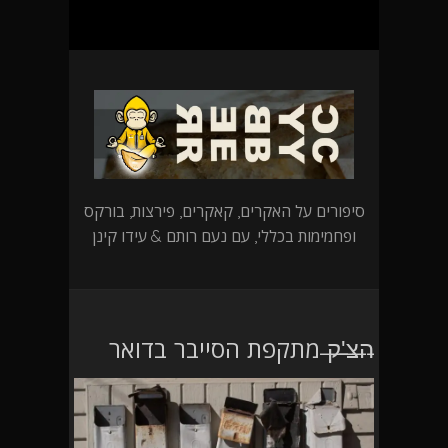
סיפורים על האקרים, קאקרים, פירצות, בורקס
ופחמימות בכללי, עם נעם רותם & עידו קינן
̶ה̶צ̶'̶ק̶ מתקפת הסייבר בדואר