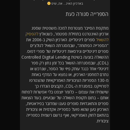
בארכיון האינ… אה, שיט
הספרייה סגורה כעת
מתקפת הסייבר מצטרפת למכה משפטית שספג
ארכיון האינטרנט בתחילת ספטמר, כשנאלץ
להפסיק
להשאיל
ספרים דיגיטליים. הארכיון השיק ב-2006 את
"הספרייה הפתוחה", שבמסגרתה השאיל לגולצ'ים
ספרים דיגיטליים וגירסאות דיגיטליות של ספרי דפוס.
ההשאלה בוצעה בשיטת Controlled Digital Lending
(CDL), שבמסגרתה הושאל בכל זמן נתון רק ספר
דיגיטלי אחד כנגד עותק פיזי של הספר, שנרכש או
נתרם למחסני הארכיון, או נמצא על המדף באחת
מ-130 הספריות הציבוריות האמריקאיות שהצטרפו
לפרוייקט. במסגרת ה-CDL, הקבצים הוגדרו כך
שישמידו את עצמם – כלומר יוצפנו בלי אפשרות לפתוח
אותם – בתום תקופת השאלה של שבועיים. בעוד הוצאות
ספרים והתאגדויות סופרים טענו שמדובר בפיראטיות,
הארכיון טען שהוא פועל כספרייה אקדמית או ציבורית
בהתאם לחוק האמריקאי, ואף נרשם רשמית כספרייה
ציבורית.