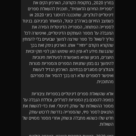
במרץ 2020, בתקופת הקורונה, הארכיון הקים את
"ספריית החירום הלאומית", תוכנית להשאלת ספרים
דיגיטליים לגולצ'ים, שתוכננה להיסגר ביוני 2020 או
כשמצב החירום בארה"ב יבוטל, המאוחר מביניהם. בניגוד
לספרייה הפתוחה, הספרייה הדיגיטלית הסירה את
המגבלה על מספר העותקים הדיגיטליים, ואיפשרה לכל
גולץ' לשאול כל ספר שירצה למשך שבועיים בלי להמתין
שהקורא הקודם "יחזיר" אותו. הארכיון נימק זאת בכך
שהנגשת מידע לא-זמין היא שימוש הוגן לפי חוקי זכויות
היוצרים, מכיוון שהיא מאפשרת לפעילויות חינוכיות
להימשך גם בזמן שחנויות הספרים והספריות סגורות
והגולצ'ים מסוגרים בבתיהם. הארכיון הגדיל לעשות
ואיפשר לסופרים שלא רצו בכך להסיר את ספריהם
מהתוכנית.
אלא שהשאלת ספרים דיגיטליים בספריות ציבוריות
כפופה להסכם בין הספריות למו"לים, וכוללת הגבלה על
מספר ההשאלות של עותק דיגיטלי. זאת כדי להשוות את
התנאים לספר פיזי, שהספרייה נדרשת לרכוש עותק
חדש שלו כשהוא מתבלה ונשחק אחרי מספר מסויים של
השאלות.