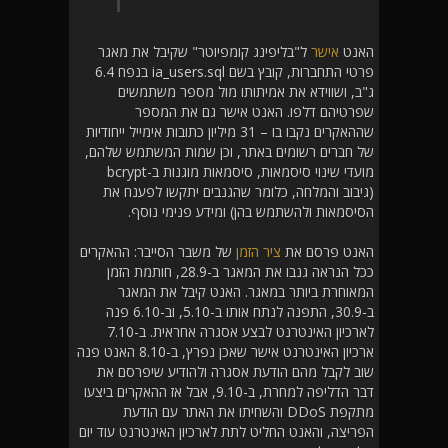
האנט
אישר
ל"בליפינג קומפיוטר" שקיבל את מאגר
פרטי התחברות, קובץ בשם ia_users.sql בנפח 6.4
ג"ב, ושווידא את אמיתותו מול מספר משתמשים
שפרטיהם דלפו. האנט אישר גם את המספר
שההאקרים נקבו בו – 31 מיליון כתובות אימייל ייחודיות
של חברים רשומים באתר, וכן שמות המשתמש שלהם,
מועדי שינוי סיסמאות, סיסמאות מוגנות ב-bcrypt
(גיבוב והמלחה, כלומר שהגנבים יתקשו לפענח את
הסיסמאות ולהשתמש בהן) ומידע פנימי נוסף.
האנט פרסם את
ציר הזמן
של משבר הסייבר: ההאקרים
ככל הנראה גנבו את המאגר ב-28.9, חותמת הזמן
המאוחרת ביותר במאגר. האנט קיבל את המאגר
ב-30.9, התפנה לנתח אותו ב-5.10, וב-6.10 פנה
לארכיון האינטרנט לבצע אסגרה אחראית. ב-7.10
ארכיון האינטרנט אישר שאכן נפרץ, ב-8.10 האנט פנה
שוב לקבל מהם הודעת אסגרה ולהודיע שיפרסם את
דבר הדליפה למחרת, ב-9.10, אבל אז ההאקרים ביצעו
מתקפת DDoS והשחיתו את האתר עם הודעת
הפריצה, והאנט החליט לתת לארכיון האינטרנט עוד יום