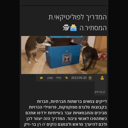
המדריך לפוליטיקאי.ת
המסתיר.ה
🕵
2023-09-20
כללי
מגזין
רן בר-זיק
לייקים צמאים ברשתות חברתיות, חברוּת
בקבוצות טלגרם מפוקפקות, פרופילי הכרויות
מביכים והתבטאויות עבר בעייתיות ירדפו אתכם
כשתהפכו לאנשי ציבור. המדריך הזה יעזור לכן
ולכם להיערך מראש ולצמצם נזקים // רן בר-זיק