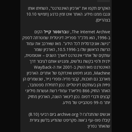
האקרים תקפו את "ארכיון האינטרנט", השחיתו אותו
וגנבו ממנו מידע. האתר אינו זמין כרגע (חמישי 10.10
בצהריים).
The Internet Archive, ש
ברוסטר קייל
הקים
ב-1996, הוא מלכ"ר ספרייה דיגיטלית שמטרתה לספק
"גישה אוניברסלית לכל הידע". מאז שאירכב את עמוד
הרשת הראשון שלו ב-10.5.1996, הארכיון שומר
עותקים של אתרי אינטרנט לאורך השנים – אוטומטית,
ידנית ולפי בקשת גולשים, ומנגיש אותם לציבור דרך
האינטרנט מאז השיק ב-2001 את ה-WayBack
Machine, מנוע חיפוש ואינדוקס של אתרים. הארכיון
מארכב גם תוכנות, קבצי מדיה וספרי נייר, שנשמרים הן
פיזית והן בעותקים דיגיטליים. נכון לתחילת ספטמבר,
האתר החזיק 866 מיליארד עמודי רשת ועשרות מיליוני
קבצים ודברי דפוס. נכון לינואר השנה, הארכיון מחזיק
יותר מ-99 פטהבייט של מידע.
אנשים שהתגלצ'ו ל-archive.org ביום רביעי (8.10)
קיבלו פופ-עף ג'אווה סקריפט שהודיע בלשון ציורית
שהאתר נפרץ: