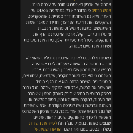
אתמול על ארכיון האינטרנט חזרה על עצמה היום".
אמש הרחיב
כי מדובר לא רק במתקפת DDoS על
האתר, אלא גם השחתתו דרך ספריית ג'אווהסקריפט
(שהקפיצה את הודעת הפריצה) וחדירה למאגר שמות
משתמשים, כתובות אימייל וסיסמאות מגובבות
ומומלחות. לדברי קייל, ארכיון האינטרנט הדף את
המתקפה, ניטרל את ספריית ה-JS, ניקה את המערכות
ושידרג את הסייבראבטחה.
כשניסיתי להיכנס לארכיון האינטרנט וגיליתי שהוא לא
זמין – המחשבה הראשונה שעלתה לי בראש היתה
לחפש עותק מטמון שלו בארכיון האינטרנט. ארכיון
האינטרנט הוא כלי חשוב לחוקרים, אקדמאים, עיתונאים,
היסטוריונים והציבור הרחב. הוא אינו הגוף היחיד
שמשמר את הרשת, אבל ודאי המקיף שבהם. גוגל נהגה
לספק בתוצאות החיפוש לינק לעותק מטמון ששמרה
של העמוד, למקרה שהוא לא זמין, חסום לגולשים או
השתנה ונדרשת גישה לגירסה הקודמת. אלא שהשירות
של גוגל הנגיש עותק אחד בלבד, בעוד ארכיון האינטרנט
מאפשר לדפדף בין עותקים שונים ולראות שינויים
שבוצעו בעמוד. בנוסף, גוגל החלו
לפייד את השירות
בשלהי 2023, בפברואר השנה
הודיעו רשמית על