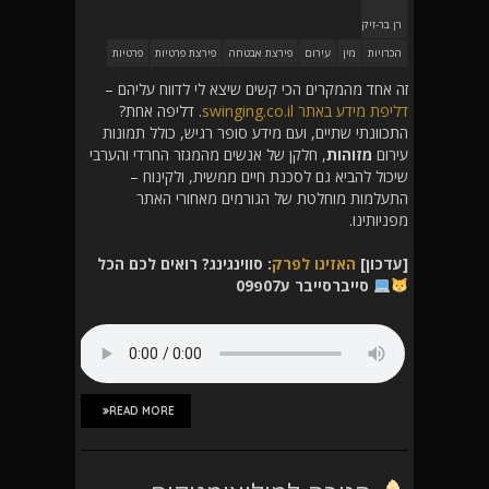
רן בר-זיק
הכרויות
מין
עירום
פירצת אבטחה
פירצת פרטיות
פרטיות
זה אחד מהמקרים הכי קשים שיצא לי לדווח עליהם –
דליפת מידע באתר swinging.co.il
. דליפה אחת?
התכוונתי שתיים, ועם מידע סופר רגיש, כולל תמונות
עירום
מזוהות
, חלקן של אנשים מהמגזר החרדי והערבי
שיכול להביא גם לסכנת חיים ממשית, ולקינוח –
התעלמות מוחלטת של הגורמים מאחורי האתר
מפניותינו.
[עדכון]
האזינו לפרק
: סווינגינג? רואים לכם הכל
סייברסייבר ע07פ09
READ MORE