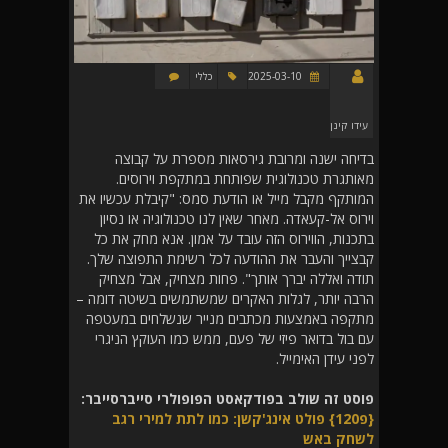
2025-03-10
כללי
עידו קינן
בדיחה ישנה ומרובת גירסאות מספרת על קבוצה
מאותגרת טכנולוגית שפותחת במתקפת וירוסים.
המותקף מקבל מייל או הודעת סמס: "קיבלת עכשיו את
וירוס אל-קעאדה. מאחר שאין לנו טכנולוגיה או נסיון
בתכנות, הווירוס הזה עובד על אמון. אנא מחק את כל
קבצייך והעבר את ההודעה לכל רשימת התפוצה שלך.
תודה ואללה יברך אותך". פחות מצחיק, אבל מצחיק
הרבה יותר, לגלות האקרים שמשתמשים בשיטה דומה –
מתקפה באמצעות מכתבים מנייר שנשלחים במעטפה
עם בול בדואר פיזי של פעם, ממש כמו העוקץ הניגרי
לפני עידן האימייל.
פוסט זה שולב בפודקאסט הפופולרי סייברסייבר:
{פ120} פולט אינג'קשן: כמו לתת למירי רגב
לשחק באש