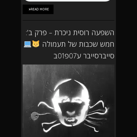
READ MORE
השפעה רוסית ניכרת – פרק ב':
חמש שכבות של תעמולה
סייברסייבר ע07פ01ב