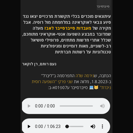
סייברסייבר
עיתונאים מוכרים בכלי תקשורת מרכזיים יצאו נגד
סיוע צבאי לאוקראינה במלחמתה מול רוסיה. אבל
חקירה של
מעבדות סייברסייבר לאבז
מעלה
שמדובר במבצע השפעה אנטי-אוקראיני מתוחכם,
שכלל אתרי חדשות מתחזים, פרופילי סושיאל
רב-לשוניים, מאות דומיינים ומניפולציות
טכנולוגיות על רשתות חברתיות
נעם רותם, רן לוקאר
הכתבה, ש
גירסה שלה
התפרסמה ב"ליברל"
ב-1.8.2023, מלווה את
שני פרקי "השפעה רוסית
ניכרת"
סייברסייבר ע07פ01א-ב: