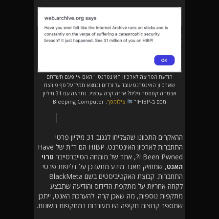
הודעת הפריצה לארכיון האינטרנט: "האם אי פעם חשדתם
שארכיון האינטרנט עובד על זרדים ונמצא תמיד על סף פירצת
אבטחה קטסטרופלית? אז זה קרה עכשיו. נתראה עם 31 מיליון
מכם ב-HIBP!"
צילומסך
: Bleeping Computer
ההאקרים התכוונו שהצליחו לגנוב 31 מיליון פרטי
התחברות לארכיון האינטרנט. HIBP הם ר"ת של Have
I Been Pwned?, אתר של מומחה הסייברסייבר
טרוי
האנט
, שמחזיק מאגר מידע מתעדכן על דליפות פרטי
התחברות. קבוצת האקטיביסטים בשם BlackMeta
לקחה אחריות על מתקפת הדידוס והודיעה שתבצע
מתקפות נוספות, מה שאכן קרה. להערכת האנט, ייתכן
שמספר קבוצות תקיפה היו מעורבות במתקפות השונות.