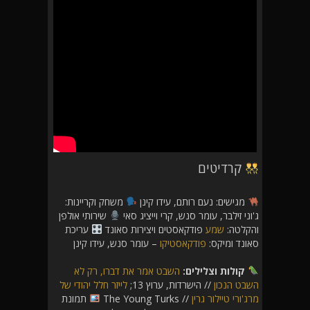
קרדיטים
מגישים: נעם רותם, עידו קינן
משחק וקריינות:
ג'וני זילבר, עומר סנש, קרי וייציג סאי
שירותי אולפן
והקלטה:
שמע
פודקאסטים ויצירות סאונד
עריכת
סאונד ומיקס:
פודקאסטיקו
– עומר סנש, עידו קינן
קולות וצלילים:
השבט אמר את דברו, רק לא
השבט הנכון
// הישרדות, ערוץ 13;
לייזר חלל יהודי של
מרג'ורי טיילור גרין
// The Young Turks
תמונת