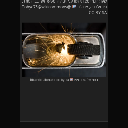
שער: דגמי מציתי זיפו ענקיים ליד מפעל זיפו בברדפורד,
פנסילבניה, ארה"ב
@Tobyc75@wikicommons
CC-BY-SA
ניצוץ של מצית זיפו
Ricardo Liberato cc-by-sa