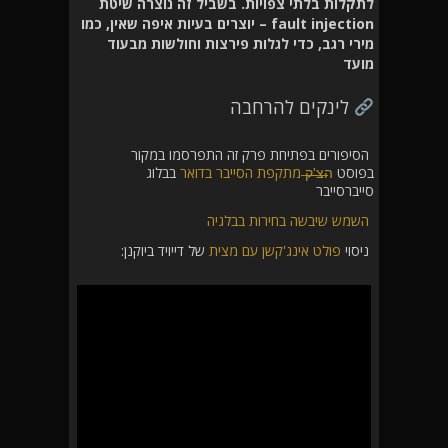
לתקלות בלתי צפויות. בשביל זה נוצרה שיטת
fault injection – יוצרים בעיות איפה שאין, כמו
מירי רגב, כדי לגלות פירצות וחולשות מבעוד
מועד
לינקים להרחבה
הסיפורים בפתיחת פרק זה התפרסמו במקור
בפוסט
ה̶צ̶'̶ק̶ מתקפת הסייבר בדואר
בבלוג
סייברסייבר
השמש שיבשה בחירות בבלגיה
ניסוי
פולט אינג'קשן עם מצית
של דייויד ביוקנן: