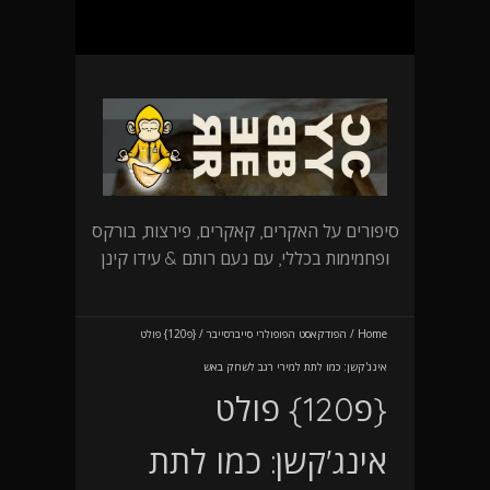
סיפורים על האקרים, קאקרים, פירצות, בורקס
ופחמימות בכללי, עם נעם רותם & עידו קינן
Home
/
הפודקאסט הפופולרי סייברסייבר
/
{פ120} פולט
אינג'קשן: כמו לתת למירי רגב לשחק באש
{פ120} פולט
אינג'קשן: כמו לתת