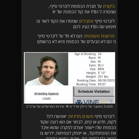
ביקורת
על חברת הכספות ליברטי סייף,
שמסרה ל-FBI את קוד הכספת של יוז
ליברטי סייף
מסבירים
שמסרו את הקוד לאור צו
חיפוש שה-FBI הציג להם
פרשנות משפטית
: הצו לא חל על ליברטי סייף
כי הם לא הבעלים של הכספת והיא לא ברשותם
תמונת המעצר של ניית'ן ארל יוז
שירות המרשלים של ארה"ב
ליברטי סייף
משנים מדיניות
: יאפשרו לכל
לקוח, חדש או קיים, לבחור אם הוא רוצה שקוד
הכספת שלו יישמר אצלם למקרה שהוא איבד
את המפתח/קוד, או יימחק לצמיתות; ידרשו צו
הבאה כדי לספק קוד, אם זה נמצא בידיהם