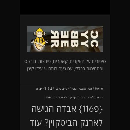
סיפורים על האקרים, קאקרים, פירצות, בורקס
ופחמימות בכללי, עם נעם רותם & עידו קינן
Home
/
הפודקאסט הפופולרי סייברסייבר
/
{פ116} אבדה
הגישה לארנק הביטקוין? עוד לא אבדה תקוותנו
{פ116} אבדה הגישה
לארנק הביטקוין? עוד