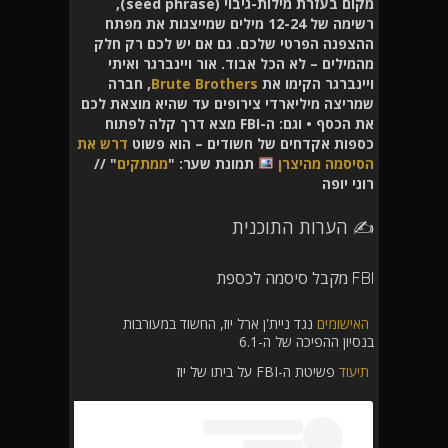
מקום בעזרת מילות-גיבוי (seed phrase),
רשימה של 12-24 מילים שמייצגות את מפתח
ההצפנה הפרטי שלכם. גם אם יש לכם רק חלק
מהמילים – לא הכל אבוד. אור ויינברגר ואיתי
ויינברגר הקימו את
Brute Brothers
, חברה
שמריצה מיליארדי צירופים עד שהיא מוצאת לכם
את הכסף • וגם: ה-FBI מצא דרך קלה לפתוח
כספות אקדחים של חשודים – הוא פשוט
דרש את
הסיסמה מהיצרן
תמונת שער: "
ממתקים
" //
רוני יופה
✍️ הערות התוכנית
FBI מקבל סיסמה לכספת
האישומים
נגד ניית'ן ארל יוז, החשוד במעורבות
בנסיון ההפיכה של ה-6.1
תיעוד
פשיטת ה-FBI על ביתו של יוז