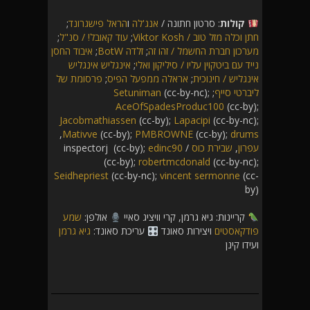
קולות
: סרטון חתונה /
אנג'לה
ו
הראל פישגרונד
;
חתן וכלה מזל טוב / Viktor Kosh
;
עוד קאובל! / סנ"ל
;
מערכון חברת החשמל / זהו זה
;
זלדה BotW
;
איבוד החסן
נייד עם ביטקוין עליו / סיליקון ואלי
;
אינגליש אינגליש
אינגליש / חינוכית
;
אראלה ממפעל הפיס
;
פרסומת של
ליברטי סייף
;
(cc-by-nc);
Setuniman
AceOfSpadesProduc100
(cc-by);
Jacobmathiassen
(cc-by);
Lapacipi
(cc-by-nc);
,
Mativve
(cc-by);
PMBROWNE
(cc-by);
drums
עפרון
,
שבירת כוס
/ inspectorj (cc-by);
edinc90
(cc-by);
robertmcdonald
(cc-by-nc);
Seidhepriest
(cc-by-nc);
vincent sermonne
(cc-
by)
קריינות: גיא גרמן, קרי וויציג סאיי
אולפן:
שמע
פודקאסטים
ויצירות סאונד
עריכת סאונד:
גיא גרמן
ועידו קינן