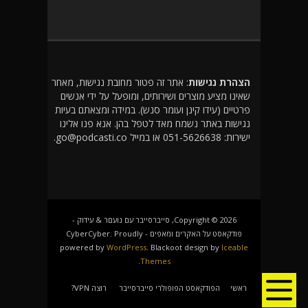
הצהרת נגישות
: אתר זה פטור מחובת נגישות, מאחר
שאינו מציע מוצרים ושירותים, ומופעל על ידי אנשים
פרטיים (עידו קינן ועומר סנש). במידה ומצאתם בעיות
נגישות באתר נשמח מאד לטפל בהן. אנא פנו אלינו
ישירות: 051-5626638 או במייל go@podcasti.co.
Copyright © 2026, סייברסייבר עם נועםר & עידוק -
פודקאסט על האקרים ומאפים - CyberCyber. Proudly
powered by
WordPress
. Blackoot design by
Iceable
.
Themes
ראשי
הפודקאסט הפופולרי סייברסייבר
רוצה VPN?