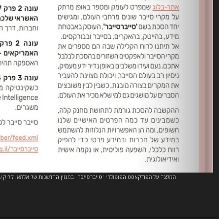
המלצה על הפודקאסט הפופולרי "סייברסייבר" במגזין החדשנות של אלתא. קליק 