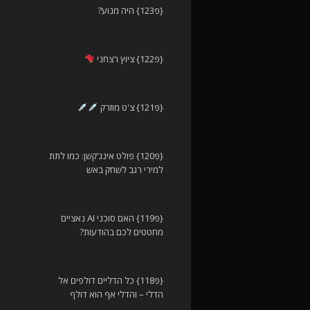
{פ123} היה מנוע?
{פ122} ציוץ רצחני
{פ121} צ'ט מוזרק
{פ120} פולט אינג'קשן: כמו לתת
למירי רגב לשחק באש
{פ119} האם סוכני AI נאציים
מחטטים לכם בהודעות?
{פ118} כל הדליים דולפים אל
הדלי – והדלי אף הוא דולף