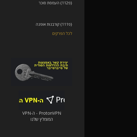
{פ112} העמסת סוכר
{פ111} קורבנות אופנה
לכל הפרקים
ProtonVPN - ה-VPN
המומלץ שלנו