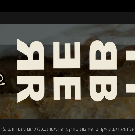
על האקרים, קאקרים, פירצות, בורקס ופחמימות בכללי, עם נעם רותם & עי