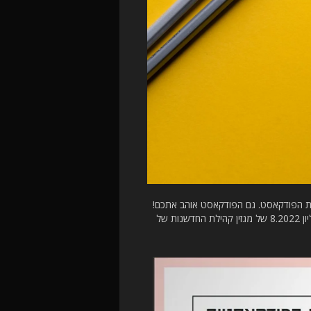
 את הפודקאסט. גם הפודקאסט אוהב אתכם!
על המילים הנעימות שכתב עלינו במדור "הסכת ושמע" בגליון 8.2022 של מגזין קהילת החדשנות של