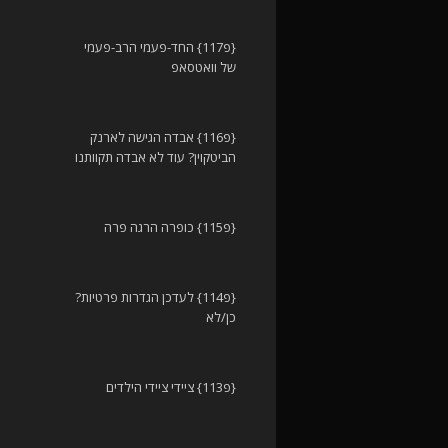
{פ117} החד-פעמי הרב-פעמי
של וואטסאפ
{פ116} אבדה הגישה לארנק
הביטקוין? עוד לא אבדה תקוותנו
{פ115} כופרה הרגה פרה
{פ114} לעדכן הגדרות פרטיות?
כן/לא
{פ113} ציידי ציידי הילדים