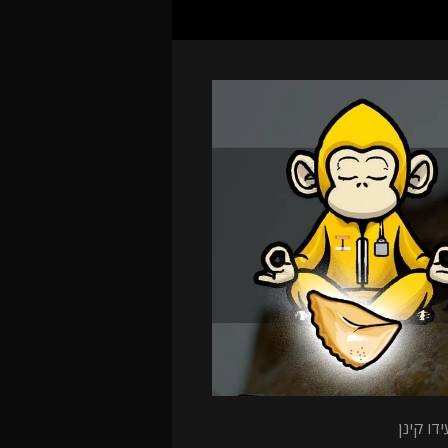
דו קינן