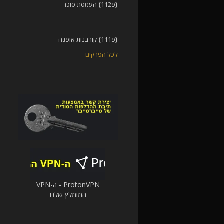
{פ112} העמסת סוכר
{פ111} קורבנות אופנה
לכל הפרקים
ProtonVPN - ה-VPN
המומלץ שלנו