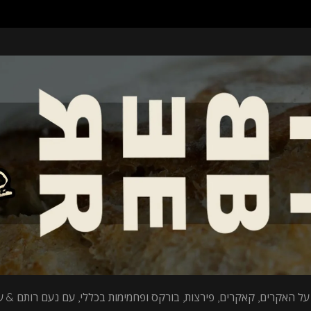
על האקרים, קאקרים, פירצות, בורקס ופחמימות בכללי, עם נעם רותם & עי