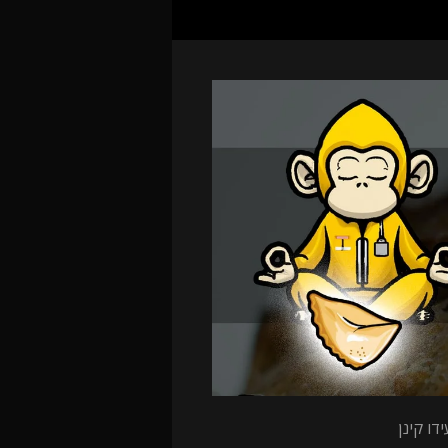
דו קינן