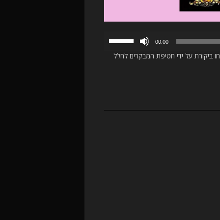
השתמש
00:00
במקש
את הקונספט מתחו ביקורת על ידי חטיפת המבקרים לחלל
למעלה/למטה
כדי
להגביר
או
להנמיך
עוצמת
שמע.