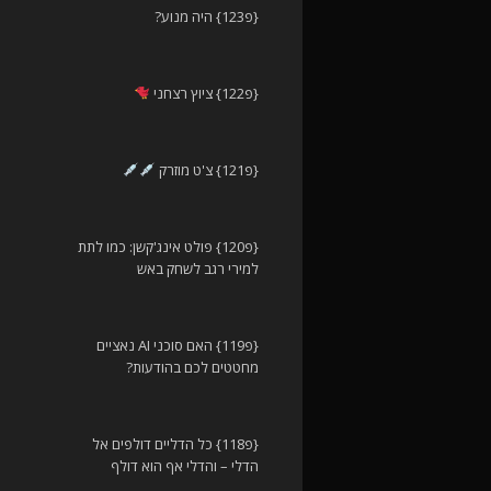
{פ123} היה מנוע?
{פ122} ציוץ רצחני
{פ121} צ'ט מוזרק
{פ120} פולט אינג'קשן: כמו לתת
למירי רגב לשחק באש
{פ119} האם סוכני AI נאציים
מחטטים לכם בהודעות?
{פ118} כל הדליים דולפים אל
הדלי – והדלי אף הוא דולף