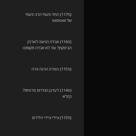
{פ117} החד-פעמי הרב-פעמי
של וואטסאפ
{פ116} אבדה הגישה לארנק
הביטקוין? עוד לא אבדה תקוותנו
{פ115} כופרה הרגה פרה
{פ114} לעדכן הגדרות פרטיות?
כן/לא
{פ113} ציידי ציידי הילדים