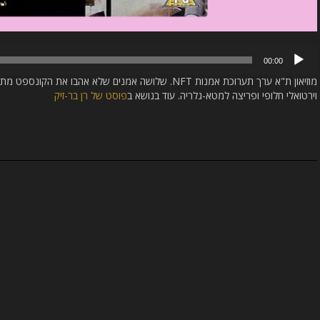
נגן
00:00
אודיו
מוזיאון ת"א ערך תערוכת אמנות NFT. שלושה אמנים שלא אהבו 
וירטואלי חלופי ופריצה למטא-גלריה. עוד בנושא ב
פוסט של רן בר-זיק