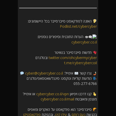
האזנה לפודקאסט סייברסייבר בכל היישומונים:
Podlist.net/cybercyber
הערות התוכנית וסיפורים נוספים:
cybercyber.co.il
חדשות סייברסייבר בטוויטר
twitter.com/ohcybermycyber
ובטלגרם
t.me/cybercybercoil
צרו קשר
אימייל:
cyber@cybercyber.co.il
הודעות קוליות וטקסט: סיגנל/וואטסאפ/טלגרם
055-277-6766
קנו דרכנו ויפיאן
cybercyber.co.il/vpn
או אימייל
מוצפן ומאובטח
cybercyber.co.il/mail
סייברסייבר הוא פודקאסט על האקרים ומאפים
בהגשת
נעם רותם
&
עידו קינן
, ובהפקת
פודקאסטיקו