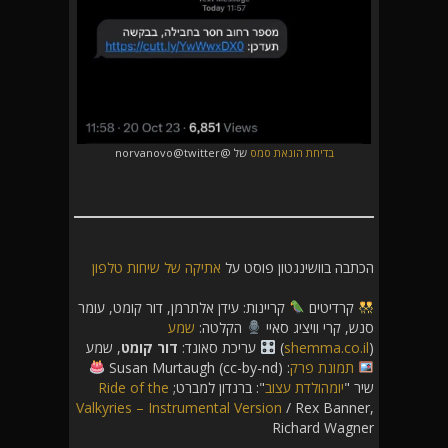
בדיחת הונאת סמס
של @norvanovo@twitter
הכתבה בוושינגטון פוסט על
אתיקה של שיחות טלפון
קרדיטים
קריינות: עידן אלתרמן, דור קומט, עומר
סנש, קרי וויציג סאיי
הקלטה:
שמע
(
shemma.co.il
)
עריכת סאונד:
דור קומט
, שמע
תמונת פרק
: Susan Murtaugh (cc-by-nd)
שיר "
יומהולדת עצוב
": ברנדון למברט;
Ride of the
Valkyries – Instrumental Version
/ Rex Banner,
Richard Wagner