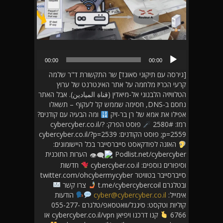
נגן
00:00
00:00
אודיו
[גירסה עם תיקוני סאונד] שר התקשורת ד"ר שלמה
קרעי הכריז מלחמה על אתר האינטרנט של ערוץ
הטלוויזיה הלבנוני אל-מיאדין (قناة الميادين). אבל האתר
נחסם ב-DNS, חסימה שממש קל לעקוף – תשאלו
אפילו את אמא של רן בר-זיק
ומה הבעיה עם קודנים?
רמז: 2580#
פוסט הפרק: cybercyber.co.il/?
p=2559; פוסט הקודנים: cybercyber.co.il/?p=2539
האזנה לפודקאסט סייברסייבר בכל היישומונים:
Podlist.net/cybercyber
הערות התוכנית
וסיפורים נוספים: cybercyber.co.il
חדשות
סייברסייבר בטוויטר twitter.com/ohcybermycyber
ובטלגרם t.me/cybercybercoil
צרו קשר
אימייל:
cyber@cybercyber.co.il
הודעות
קוליות וטקסט: סיגנל/וואטסאפ/טלגרם 055-277-
6766
קנו דרכנו ויפיאן cybercyber.co.il/vpn או