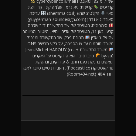
אימייל מוצפן ומאובטח cybercyber.co.il/mail
קרדיטים
קריינות: גיא גרמן, שלמה קינן, קרי וויציג
סאיי
הקלטה: שמע (shemma.co.il)
עריכת
סאונד: גיא גרמן (guygerman-soundesign.com)
סימפולים: הטוויטר של שר התקשורת ד"ר שלמה
קרעי; כאן 11; הטוויטר של אליהו יוסיאן; היוטיוב והטוויטר
של אל-מיאדין
תמונת פרק: שר התקשורת ומנכ"ל
משרדו חותמים על צו הסגירה, על רקע תרשים DNS
משרד התקשורת + Jean-Michel HAROUY (cc-
by-sa)
סייברסייבר הוא פודקאסט על האקרים
ומאפים בהגשת נעם רותם & עידו קינן, ובהפקת
פודקאסטיקו (Podcasti.co), מעבדות סייברסייבר לאבז
וחדר 404 (Room404.net)