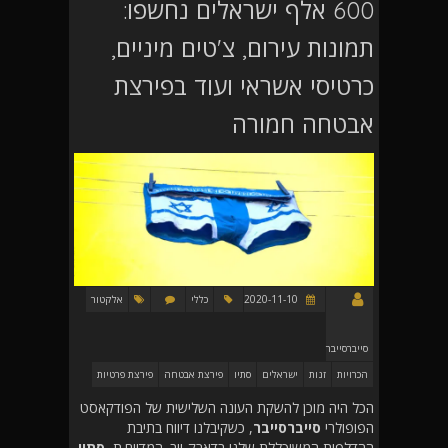
600 אלף ישראלים נחשפו:
תמונות עירום, צ'טים מיניים,
כרטיסי אשראי ועוד בפירצת
אבטחה חמורה
2020-11-10
כללי
אלקטור
סייברסייבר
הכרויות
זנות
ישראלים
סתיו
פירצת אבטחה
פירצת פרטיות
הכל היה מוכן להשקת העונה השלישית של הפודקאסט
הפופולרי
סייברסייבר
, כשקיבלנו דיווח בתיבת
ההדלפות המשוכללת שלנו בדארק-ווב. המדווח.ת,
סתיו,