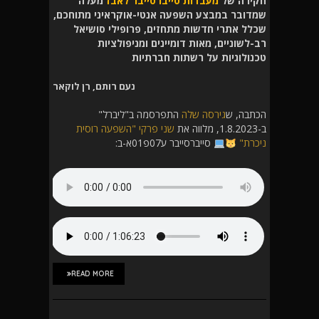
חקירה של
מעבדות סייברסייבר לאבז
מעלה
שמדובר במבצע השפעה אנטי-אוקראיני מתוחכם,
שכלל אתרי חדשות מתחזים, פרופילי סושיאל
רב-לשוניים, מאות דומיינים ומניפולציות
טכנולוגיות על רשתות חברתיות
נעם רותם, רן לוקאר
הכתבה, ש
גירסה שלה
התפרסמה ב"ליברל"
ב-1.8.2023, מלווה את
שני פרקי "השפעה רוסית
ניכרת"
סייברסייבר ע07פ01א-ב:
READ MORE