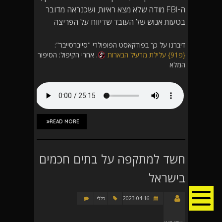
ה-FBI מודה שלא מצא ראיות, ושכנראה מדובר
בטעות אנוש של העובד שדיווח על הפריצה
דיברנו על כך בפודקאסט הפופולרי "סייברסייבר":
{פ91} עלילת מרעיל הבארות
. אחרי הקיפול: הסיפור
המלא
READ MORE
חשד למתקפה על בתים חכמים
בישראל
2023-04-16
כללי