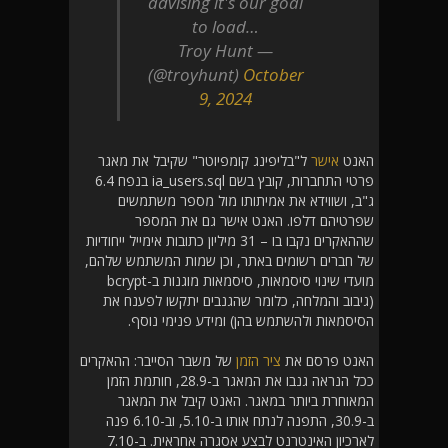
advising it's our goal
to load…
— Troy Hunt
(@troyhunt)
October
9, 2024
האנט
אישר
ל"בליפינג קומפיוטר" שקיבל את מאגר
פרטי התחברות, קובץ בשם ia_users.sql בנפח 6.4
ג"ב, ושווידא את אמיתותו מול מספר משתמשים
שפרטיהם דלפו. האנט אישר גם את המספר
שההאקרים נקבו בו – 31 מיליון כתובות אימייל ייחודיות
של חברים רשומים באתר, וכן שמות המשתמש שלהם,
מועדי שינוי סיסמאות, סיסמאות מוגנות ב-bcrypt
(גיבוב והמלחה, כלומר שהגנבים יתקשו לפענח את
הסיסמאות ולהשתמש בהן) ומידע פנימי נוסף.
האנט פרסם את
ציר הזמן
של משבר הסייבר: ההאקרים
ככל הנראה גנבו את המאגר ב-28.9, חותמת הזמן
המאוחרת ביותר במאגר. האנט קיבל את המאגר
ב-30.9, התפנה לנתח אותו ב-5.10, וב-6.10 פנה
לארכיון האינטרנט לבצע אסגרה אחראית. ב-7.10