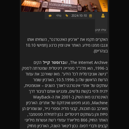
2024-10-10
כללי
עידו קינן
האקרים תקפו את "ארכיון האינטרנט", השחיתו אותו
וגנבו ממנו מידע. האתר אינו זמין כרגע (חמישי 10.10
בצהריים).
The Internet Archive, ש
ברוסטר קייל
הקים
ב-1996, הוא מלכ"ר ספרייה דיגיטלית שמטרתה לספק
"גישה אוניברסלית לכל הידע". מאז שאירכב את עמוד
הרשת הראשון שלו ב-10.5.1996, הארכיון שומר
עותקים של אתרי אינטרנט לאורך השנים – אוטומטית,
ידנית ולפי בקשת גולשים, ומנגיש אותם לציבור דרך
האינטרנט מאז השיק ב-2001 את ה-WayBack
Machine, מנוע חיפוש ואינדוקס של אתרים. הארכיון
מארכב גם תוכנות, קבצי מדיה וספרי נייר, שנשמרים הן
פיזית והן בעותקים דיגיטליים. נכון לתחילת ספטמבר,
האתר החזיק 866 מיליארד עמודי רשת ועשרות מיליוני
קבצים ודברי דפוס. נכון לינואר השנה, הארכיון מחזיק