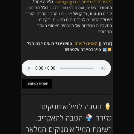
דליפת מידע באתר swinging.co.il
. דליפה אחת?
התכוונתי שתיים, ועם מידע סופר רגיש, כולל תמונות
עירום
מזוהות
, חלקן של אנשים מהמגזר החרדי והערבי
שיכול להביא גם לסכנת חיים ממשית, ולקינוח –
התעלמות מוחלטת של הגורמים מאחורי האתר
מפניותינו.
[עדכון]
האזינו לפרק
: סווינגינג? רואים לכם הכל
סייברסייבר ע07פ09
READ MORE
הטבה למילואימניקים:
גלידה
הטבה להאקרים:
רשימת המילואימניקים המלאה