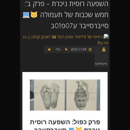
השפעה רוסית ניכרת – פרק ב':
חמש שכבות של תעמולה
סייברסייבר ע07פ01ב
2023-11-09
כללי
סייברסייבר