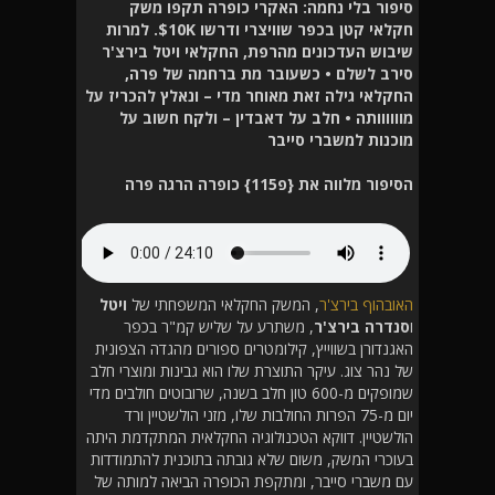
סיפור בלי נחמה: האקרי כופרה תקפו משק
חקלאי קטן בכפר שוויצרי ודרשו 10K$. למרות
שיבוש העדכונים מהרפת, החקלאי ויטל בירצ'ר
סירב לשלם • כשעובר מת ברחמה של פרה,
החקלאי גילה זאת מאוחר מדי – ונאלץ להכריז על
מוווווותה • חלב על דאבדין – ולקח חשוב על
מוכנות למשברי סייבר
הסיפור מלווה את {פ115} כופרה הרגה פרה
האובהוף בירצ'ר
, המשק החקלאי המשפחתי של
ויטל
ו
סנדרה
בירצ'ר
, משתרע על שליש קמ"ר בכפר
האגנדורן בשווייץ, קילומטרים ספורים מהגדה הצפונית
של נהר צוג. עיקר התוצרת שלו הוא גבינות ומוצרי חלב
שמופקים מ-600 טון חלב בשנה, שרובוטים חולבים מדי
יום מ-75 הפרות החולבות שלו, מזני הולשטיין ורד
הולשטיין. דווקא הטכנולוגיה החקלאית המתקדמת היתה
בעוכרי המשק, משום שלא גובתה בתוכנית להתמודדות
עם משברי סייבר, ומתקפת הכופרה הביאה למותה של