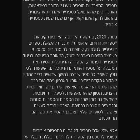
ספרים והתאגדויות סופרים טענו שמדובר בפיראטיות,
הארכיון טען שהוא פועל כספרייה אקדמית או ציבורית
בהתאם לחוק האמריקאי, ואף נרשם רשמית כספרייה
ציבורית.
במרץ 2020, בתקופת הקורונה, הארכיון הקים את
"ספריית החירום הלאומית", תוכנית להשאלת ספרים
דיגיטליים לגולצ'ים, שתוכננה להיסגר ביוני 2020 או
כשמצב החירום בארה"ב יבוטל, המאוחר מביניהם. בניגוד
לספרייה הפתוחה, הספרייה הדיגיטלית הסירה את
המגבלה על מספר העותקים הדיגיטליים, ואיפשרה לכל
גולץ' לשאול כל ספר שירצה למשך שבועיים בלי להמתין
שהקורא הקודם "יחזיר" אותו. הארכיון נימק זאת בכך
שהנגשת מידע לא-זמין היא שימוש הוגן לפי חוקי זכויות
היוצרים, מכיוון שהיא מאפשרת לפעילויות חינוכיות
להימשך גם בזמן שחנויות הספרים והספריות סגורות
והגולצ'ים מסוגרים בבתיהם. הארכיון הגדיל לעשות
ואיפשר לסופרים שלא רצו בכך להסיר את ספריהם
מהתוכנית.
אלא שהשאלת ספרים דיגיטליים בספריות ציבוריות
כפופה להסכם בין הספריות למו"לים, וכוללת הגבלה על