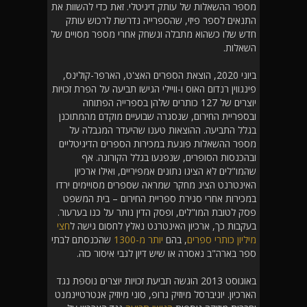
מספר ההשאלות של עותק דיגיטלי. זאת כדי להשוות את
התנאים לספר פיזי, שהספרייה נדרשת לרכוש עותק
חדש שלו כשהוא מתבלה ונשחק אחרי מספר מסויים של
השאלות.
ביוני 2020, הוצאת הספרים האצ'ט, הארפר-קולינס,
פינגווין רנדום האוס ו-וויילי הגישו תביעה על הפרת זכויות
יוצרים של 127 כותרים שלהן בספרייה הפתוחה
ובספריית החירום, שנסגרה שבועיים מוקדם מהמתוכנן
בגלל התביעה. ההוצאות טענו שהיעדר המגבלה על
מספר ההשאלות פוגעת במכירות הספרים הדיגיטליים
ובהכנסות הסופרים, שנפגעו בגלל הקורונה. אף
שהמו"לים לא הציגו נתונים אמפיריים, ואילו ארכיון
האינטרנט הציג מחקר שמראה שספרים מסויימים ירדו
במכירות אחרי סגירת ספריית החירום – בית המשפט
פסק לטובת המו"לים, ופסק הדין נותר על כנו בערעור.
בעקבות כך, ארכיון האינטרנט נאלץ לחסום גישה ל
חצי
מיליון כותרי ספרים
, בהם
יותר מ-1300
שהכנסתם לבתי
ספר בארה"ב נאסרה או שיש דיון לגבי איסור כזה.
באוגוסט 2013 הוגשה תביעת זכויות יוצרים נוספת נגד
הארכיון. יוניברסל מיוזיק גרופ, סוני מיוזיק אנטרטיינמנט