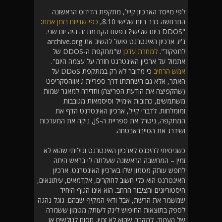
לפי מייסד הארכיון קייל, מתקפת הדידוס הראשונה
התרחשה כבר ביום שלישי 8.10,
כפי שדיווח בזמן אמת
:
"DDOS ביום שלישי? בפעם הקודמת זה היה יום שני.
ג'יז. ארכיון האינטרנט פועל להשיב את archive.org
לתפקוד".
למחרת עדכן
ש"מתקפת ה-DDOS של
אתמול על ארכיון האינטרנט חזרה על עצמה היום".
אמש הרחיב
כי מדובר לא רק במתקפת DDoS על
האתר, אלא גם השחתתו דרך ספריית ג'אווהסקריפט
(שהקפיצה את הודעת הפריצה) וחדירה למאגר שמות
משתמשים, כתובות אימייל וסיסמאות מגובבות
ומומלחות. לדברי קייל, ארכיון האינטרנט הדף את
המתקפה, ניטרל את ספריית ה-JS, ניקה את המערכות
ושידרג את הסייבראבטחה.
כשניסיתי להיכנס לארכיון האינטרנט וגיליתי שהוא לא
זמין – המחשבה הראשונה שעלתה לי בראש היתה
לחפש עותק מטמון שלו בארכיון האינטרנט. ארכיון
האינטרנט הוא כלי חשוב לחוקרים, אקדמאים, עיתונאים,
היסטוריונים והציבור הרחב. הוא אינו הגוף היחיד
שמשמר את הרשת, אבל ודאי המקיף שבהם. גוגל נהגה
לספק בתוצאות החיפוש לינק לעותק מטמון ששמרה
של העמוד, למקרה שהוא לא זמין, חסום לגולשים או