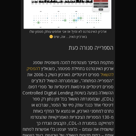
ארכיון האינטרנט לא זמין? אז אני אחפש עותק מטמון שלו
בארכיון האינ… אה, שיט
הספרייה סגורה כעת
מתקפת הסייבר מצטרפת למכה משפטית שספג
ארכיון האינטרנט בתחילת ספטמר, כשנאלץ
להפסיק
להשאיל
ספרים דיגיטליים. הארכיון השיק ב-2006 את
"הספרייה הפתוחה", שבמסגרתה השאיל לגולצ'ים
ספרים דיגיטליים וגירסאות דיגיטליות של ספרי דפוס.
ההשאלה בוצעה בשיטת Controlled Digital Lending
(CDL), שבמסגרתה הושאל בכל זמן נתון רק ספר
דיגיטלי אחד כנגד עותק פיזי של הספר, שנרכש או
נתרם למחסני הארכיון, או נמצא על המדף באחת
מ-130 הספריות הציבוריות האמריקאיות שהצטרפו
לפרוייקט. במסגרת ה-CDL, הקבצים הוגדרו כך
שישמידו את עצמם – כלומר יוצפנו בלי אפשרות לפתוח
אותם – בתום תקופת השאלה של שבועיים. בעוד הוצאות