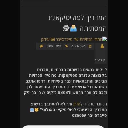
המדריך לפוליטיקאי.ת
המסתיר.ה
🕵
2023-09-20
כללי
מגזין
רן בר-זיק
לייקים צמאים ברשתות חברתיות, חברוּת
בקבוצות טלגרם מפוקפקות, פרופילי הכרויות
מביכים והתבטאויות עבר בעייתיות ירדפו אתכם
כשתהפכו לאנשי ציבור. המדריך הזה יעזור לכן
ולכם להיערך מראש ולצמצם נזקים // רן בר-זיק
הכתבה מתלווה ל
פרק
איך לא להסתבך ברשת:
המדריך הדיגיטלי לפוליטיקאי האנלוגי"
סייברסייבר ע06פ08