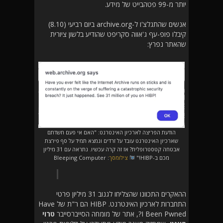
יותר מ-99 פטהבייט של מידע.
אנשים שהתגלצ'ו ל-archive.org ביום רביעי (8.10)
קיבלו פופ-עף ג'אווה סקריפט שהודיע בלשון ציורית
שהאתר נפרץ:
הודעת הפריצה לארכיון האינטרנט: "האם אי פעם חשדתם
שארכיון האינטרנט עובד על זרדים ונמצא תמיד על סף פירצת
אבטחה קטסטרופלית? אז זה קרה עכשיו. נתראה עם 31 מיליון
מכם ב-HIBP!"
צילומסך
: Bleeping Computer
ההאקרים התכוונו שהצליחו לגנוב 31 מיליון פרטי
התחברות לארכיון האינטרנט. HIBP הם ר"ת של Have
I Been Pwned?, אתר של מומחה הסייברסייבר
טרוי