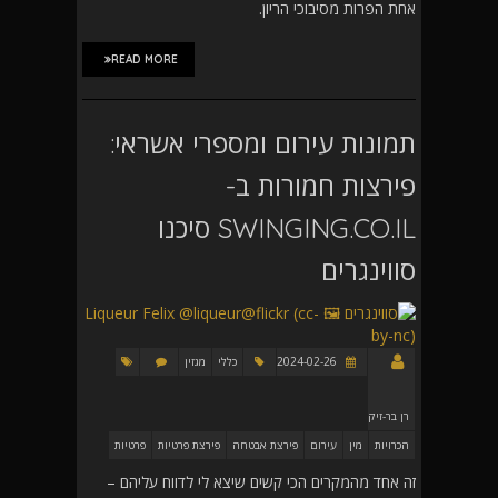
אחת הפרות מסיבוכי הריון.
READ MORE
תמונות עירום ומספרי אשראי:
פירצות חמורות ב-
SWINGING.CO.IL סיכנו
סווינגרים
2024-02-26
כללי
מגזין
רן בר-זיק
הכרויות
מין
עירום
פירצת אבטחה
פירצת פרטיות
פרטיות
זה אחד מהמקרים הכי קשים שיצא לי לדווח עליהם –