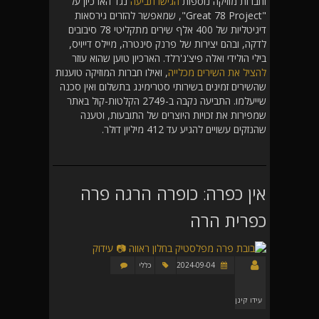
וחברות מוזיקה נוספות
הגישו תביעה
נגד הארכיון על
"Great 78 Project", שמאפשר להזרים גירסאות
דיגיטליות של 400 אלף שירים מתקליטי 78 סיבובים
לדקה, ובהם יצירות של פרנק סינטרה, מיילס דייויס,
בילי הולידי ואלה פיצ'ג'רלד. הארכיון טוען שהוא עוזר
להציל את השירים מכלייה
, ואילו חברות המוזיקה טוענות
שהשירים זמינים בשירותי סטרימינג בתשלום ואין סכנה
שייעלמו. התביעה נקבה ב-2749 הקלטות-קול באתר
שמפירות את זכויות היוצרים של התובעות, וטענה
שהנזקים עשויים להגיע עד 412 מיליון דולר.
אין כפרה: כופרה הרגה פרה
כפרית הרה
2024-09-04
כללי
עידו קינן