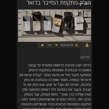
̶ה̶צ̶'̶ק̶ מתקפת הסייבר בדואר
2025-03-10
כללי
עידו קינן
בדיחה ישנה ומרובת גירסאות מספרת על קבוצה
מאותגרת טכנולוגית שפותחת במתקפת וירוסים.
המותקף מקבל מייל או הודעת סמס: "קיבלת עכשיו את
וירוס אל-קעאדה. מאחר שאין לנו טכנולוגיה או נסיון
בתכנות, הווירוס הזה עובד על אמון. אנא מחק את כל
קבצייך והעבר את ההודעה לכל רשימת התפוצה שלך.
תודה ואללה יברך אותך". פחות מצחיק, אבל מצחיק
הרבה יותר, לגלות האקרים שמשתמשים בשיטה דומה –
מתקפה באמצעות מכתבים מנייר שנשלחים במעטפה
עם בול בדואר פיזי של פעם, ממש כמו העוקץ הניגרי