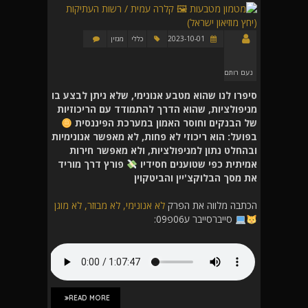
2023-10-01
כללי
מגזין
נעם רותם
סיפרו לנו שהוא מטבע אנונימי, שלא ניתן לבצע בו
מניפולציות, שהוא הדרך להתמודד עם הריכוזיות
של הבנקים וחוסר האמון במערכת הפיננסית
בפועל: הוא ריכוזי לא פחות, לא מאפשר אנונימיות
ובהחלט נתון למניפולציות, ולא מאפשר חירות
אמיתית כפי שטוענים חסידיו
פורץ דרך מוריד
את מסך הבלוקצ'יין והביטקוין
הכתבה מלווה את הפרק
לא אנונימי, לא מבוזר, לא מוגן
סייברסייבר ע06פ09:
READ MORE