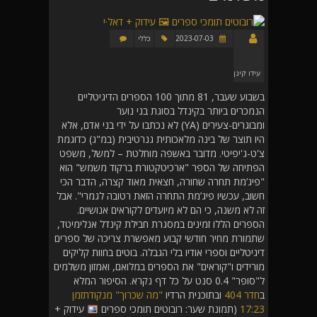
2023-07-03
כללי
עידו קינן
בשבוע שעבר, 81 מתוך 100 הספרים הדיגיטליים
הנמכרים ביותר בקינדל בסוגת בני נוער
ומבוגרים-צעירים (YA) לא נכתבו על ידי בני אדם, אלא
היו תוצר של בינה מלאכותית גנרטיבית (במ"ג) כדוגמת
צ'ט-ג'יפיטי. מדובר באשפה מוחלטת – למשל, משפט
הפתיחה של הספר "ארכיטקטורת ברקוד משמש" הוא
"פיג’מת תחרה שחורה, חצאית מאוד קצרה, הדבר הכי
חשוב, עכשיו פיג’מת התחרה הזאת רטובה לגמרי". אבל
זה לא משנה, כי הם לא מיועדים לקוראים אנושיים.
הספרים הללו זמינים במסגרת חבילת קינדל אנלימיטד,
שתמורת מחיר חודשי קבוע מאפשרת צריכה של ספרים
דיגיטליים וספרי אודיו בלי הגבלה. בוטים בחוות קליקים
מורידים ו"קוראים" את הספרים במלואם, ואמזון משלמים
ל"סופר" 0.4 סנט על כל דף נקרא. הסיפור המלא
ב
חדר 404
ובתוכנית הרדיו
"מה שכרוך" מנקודתזמן
17:23
(תמונת שער: רובוטים תומכי ספרים
עידוק +