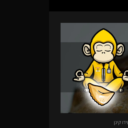
דו קינן