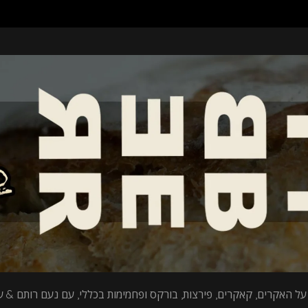
על האקרים, קאקרים, פירצות, בורקס ופחמימות בכללי, עם נעם רותם & עי