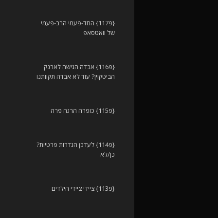
{פ117} החד-פעמי הרב-פעמי
של וואטסאפ
{פ116} אבדה הגישה לארנק
הביטקוין? עוד לא אבדה תקוותנו
{פ115} כופרה הרגה פרה
{פ114} לעדכן הגדרות פרטיות?
כן/לא
{פ113} ציידי ציידי הילדים