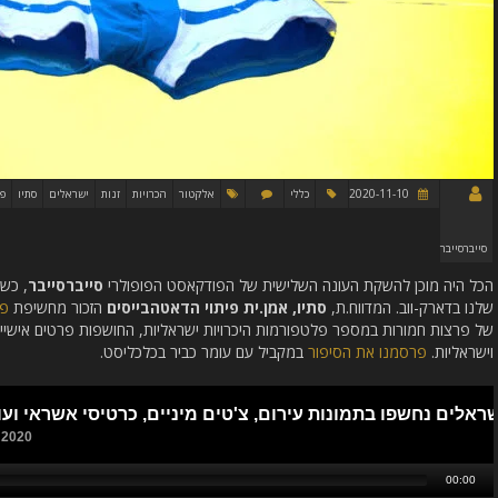
2020-11-10
כללי
אלקטור
הכרויות
זנות
ישראלים
סתיו
פ
סייברסייבר
הכל היה מוכן להשקת העונה השלישית של הפודקאסט הפופולרי
סייברסייבר
, כש
שלנו בדארק-ווב. המדווח.ת,
סתיו, אמן.ית פיתוי הדאטהבייסים
הזכור מחשיפת
פי
וישראליות.
פרסמנו את הסיפור
במקביל עם עומר כביר בכלכליסט.