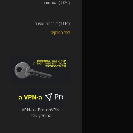
{פ112} העמסת סוכר
{פ111} קורבנות אופנה
לכל הפרקים
ProtonVPN - ה-VPN
המומלץ שלנו