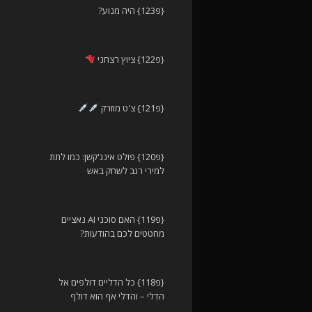
{פ123} היה מנוע?
{פ122} ציוץ רצחני
{פ121} צ'ט מוזרק
{פ120} פולט אינג'קשן: כמו לתת
למירי רגב לשחק באש
{פ119} האם סוכני AI נאציים
מחטטים לכם בהודעות?
{פ118} כל הדליים דולפים אל
הדלי – והדלי אף הוא דולף