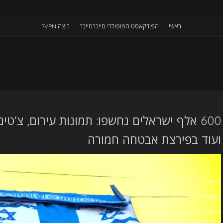
ראשי
הפודקאסט הפופולרי סייברסייבר
רוצה VPN?
600 אלף ישראלים נחשפו: תמונות עירום, צ'טי
ועוד בפירצת אבטחה חמורה