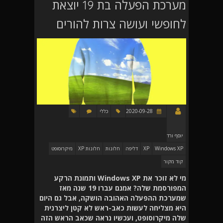
מערכת הפעלה בת 19 יוצאת
לחופשי ועושה צרות להורים
2020-09-28
כללי
יוסף ורד
Windows XP
XP
דליפה
חלונות
חלונות XP
מיקרוסופט
קוד מקור
מי לא זוכר את Windows XP ותמונת הרקע
המפורסמת שלה? אמנם עברו 19 שנה מאז
שמערכת ההפעלה האהובה הושקה, אבל גם היום
היא מצליחה לעשות כאב-ראש לא קטן ליצרנית
שלה מיקרוסופט, ועכשיו נראה שכאב הראש הזה