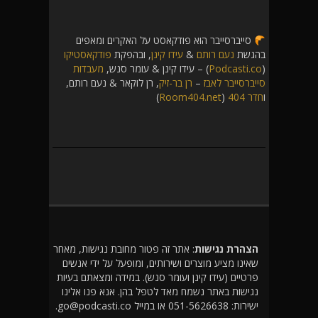
סייברסייבר הוא פודקאסט על האקרים ומאפים
בהגשת
נעם רותם
&
עידו קינן
, ובהפקת
פודקאסטיקו
(
Podcasti.co
) – עידו קינן & עומר סנש,
מעבדות
סייברסייבר לאבז
–
רן בר-זיק
, רן לוקאר & נעם רותם,
ו
חדר 404
(
Room404.net
)
הצהרת נגישות
: אתר זה פטור מחובת נגישות, מאחר
שאינו מציע מוצרים ושירותים, ומופעל על ידי אנשים
פרטיים (עידו קינן ועומר סנש). במידה ומצאתם בעיות
נגישות באתר נשמח מאד לטפל בהן. אנא פנו אלינו
ישירות: 051-5626638 או במייל go@podcasti.co.