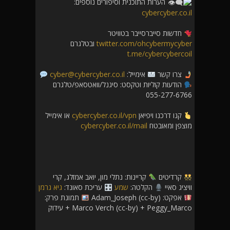
הערות התוכנית וסיפורים נוספים:
cybercyber.co.il
חדשות סייברסייבר בטוויטר
twitter.com/ohcybermycyber
ובטלגרם
t.me/cybercybercoil
צרו קשר
אימייל:
cyber@cybercyber.co.il
הודעות קוליות וטקסט: סיגנל/וואטסאפ/טלגרם
055-277-6766
קנו דרכנו ויפיאן
cybercyber.co.il/vpn
או אימייל
מוצפן ומאובטח
cybercyber.co.il/mail
קרדיטים
קריינות: נתלי מון, יואב אמזלג, קרי
וויציג סאיי
הקלטה:
שמע
עריכת סאונד:
גיא גרמן
אפקט: Adam_Joseph (cc-by)
תמונת פרק:
Marco Verch (cc-by) + Peggy_Marco + עידוק