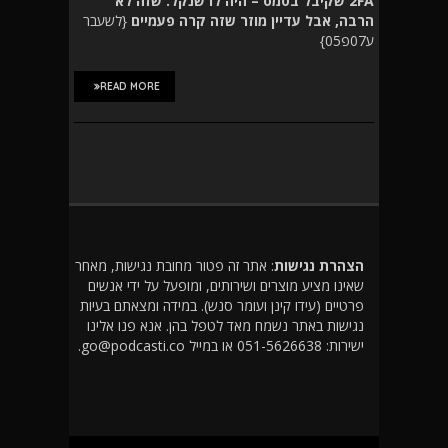
2FA שקיבל בסמס – היה לו שנקל. שזה לא
הרבה, אבל עדיין מוזר שזה קרה פעמיים
{לשעבר
ע07פ05}
READ MORE
הצהרת נגישות
: אתר זה פטור מחובת נגישות, מאחר
שאינו מציע מוצרים ושירותים, ומופעל על ידי אנשים
פרטיים (עידו קינן ועומר סנש). במידה ומצאתם בעיות
נגישות באתר נשמח מאד לטפל בהן. אנא פנו אלינו
ישירות: 051-5626638 או במייל go@podcasti.co.