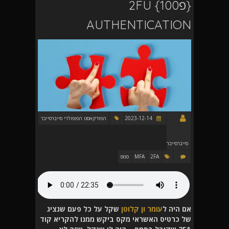
{פ100} 2FU
AUTHENTICATION
2023-12-14
הפודקאסט הפופולרי סייברסייבר
סייברסייבר
2FA
MFA
סמס
אם היה ל
עומר ון קלוטן
שקל על כל פעם שנציג
של כרטיס האשראי מקס ביקש ממנו להקריא קוד