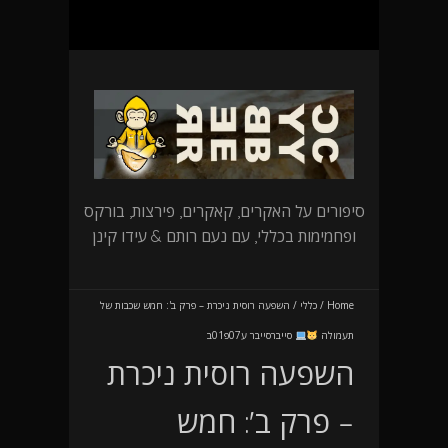
סיפורים על האקרים, קאקרים, פירצות, בורקס
ופחמימות בכללי, עם נעם רותם & עידו קינן
Home
/
כללי
/
השפעה רוסית ניכרת – פרק ב': חמש שכבות של
תעמולה
סייברסייבר ע07פ01ב
השפעה רוסית ניכרת
– פרק ב': חמש