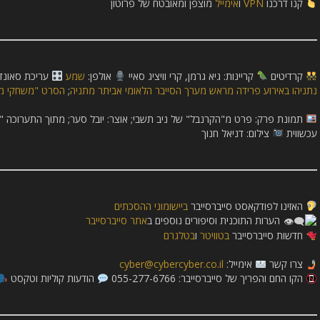
קנו דרכנו
VPN
ו
אימייל
מוצפן ומאובטח של פרוטון
קרדיטים
קריינות: גיא גרמן, קרי וויציג סאיי
אולפן:
שמע
עריכת סאונד
נתניהו באירוע פרידה מראש מערך הסייבר הלאומי אביתר מתניה
;
הסרט "משחקי מ
תמונת פרק: פרט מ"הקרנבל" של ניב תשבי; אוצר: יובל סער; מתוך התערוכה "ספ
עכשווית
צילום: דניאל חנוך
האזינו לפודקאסט סייברסייבר
ביישומוני ההסכתים
הערות התוכנית וסיפורים נוספים ב
אתר סייברסייבר
חדשות סייברסייבר
בטוויטר
ו
בטלגרם
צרו קשר
אימייל:
cyber@cybercyber.co.il
הקו החם והפריך של סייברסייבר: 055-277-6766
הודעות קוליות וטקסט