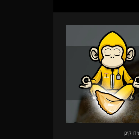
דו קינן