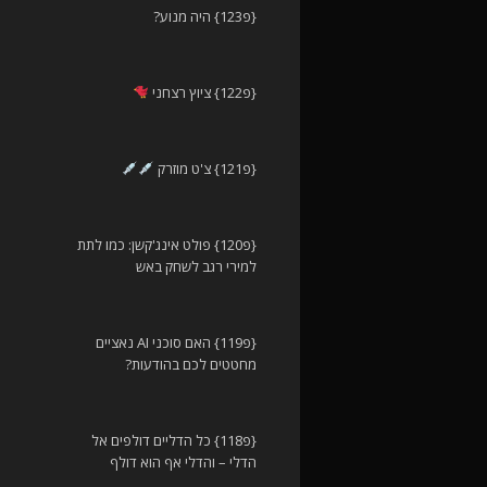
{פ123} היה מנוע?
{פ122} ציוץ רצחני
{פ121} צ'ט מוזרק
{פ120} פולט אינג'קשן: כמו לתת
למירי רגב לשחק באש
{פ119} האם סוכני AI נאציים
מחטטים לכם בהודעות?
{פ118} כל הדליים דולפים אל
הדלי – והדלי אף הוא דולף