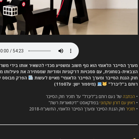
מערך הסייבר הלאומי הוא גוף חשוב ומשפיע מכדי להשאיר אותו בידי מש
הצבאית-בטחונית, עם סמכויות דרקוניות וסודיות שמסתירה את פעילותו מ
חוק הגנת הסייבר ומערך הסייבר הלאומי" מאיים לעשות
הפרק מבוסס ע
רותם ב"ליברל"
(מיספור ישן: ע07פ11)
•
הכתבה
של נעם רותם ב"ליברל" על תזכיר חוק הסייבר
•
ראיון עם דורון שקמוני
בפודקאסט "דינוזאוריות רשת"
•
תזכיר
חוק הגנת הסייבר ומערך הסייבר הלאומי, התשע"ח-2018