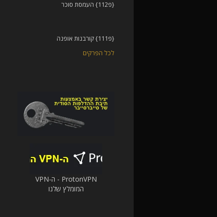
{פ112} העמסת סוכר
{פ111} קורבנות אופנה
לכל הפרקים
ProtonVPN - ה-VPN
המומלץ שלנו