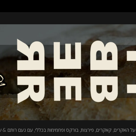
על האקרים, קאקרים, פירצות, בורקס ופחמימות בכללי, עם נעם רותם & עי