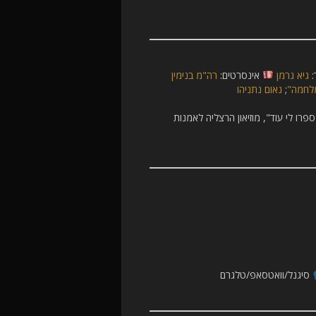
:
גיא גרמן
אינסרטים:
רה"מ בנימין
לחמה"
;
נאום נתניהו
רו לי עוד", מוזיאון הרצליה לאמנות
סיגנל/וואטסאפ/טלגרם