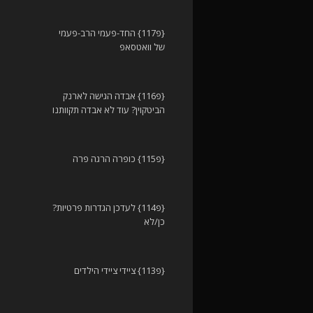
{פ117} החד-פעמי הרב-פעמי
של וואטסאפ
{פ116} אבדה הגישה לארנק
הביטקוין? עוד לא אבדה תקוותנו
{פ115} כופרה הרגה פרה
{פ114} לעדכן הגדרות פרטיות?
כן/לא
{פ113} ציידי ציידי הילדים