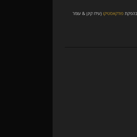
ובהפקת
פודקאסטיקו
(עידו קינן & עומר