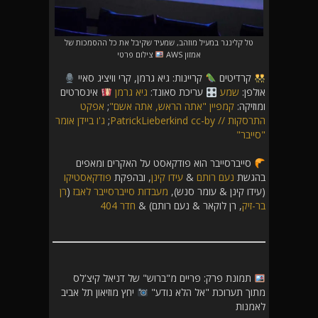
טל קלינגר במעיל מוזהב, שמעיד שקיבל את כל ההסמכות של
אמזון AWS
צילום פרטי
קרדיטים
קריינות: גיא גרמן, קרי וויציג סאיי
אולפן:
שמע
עריכת סאונד:
גיא גרמן
אינסרטים
ומוזיקה:
קמפיין "אתה הראש, אתה אשם"
;
אפקט
התרסקות // PatrickLieberkind cc-by
;
ג'ו ביידן אומר
"סייבר"
סייברסייבר הוא פודקאסט על האקרים ומאפים
בהגשת
נעם רותם
&
עידו קינן
, ובהפקת
פודקאסטיקו
(עידו קינן & עומר סנש),
מעבדות סייברסייבר לאבז
(
רן
בר-זיק
, רן לוקאר & נעם רותם) &
חדר 404
תמונת פרק: פריים מ"ברוש" של דניאל קיצ'לס
מתוך תערוכת "אל הלא נודע"
יחץ מוזיאון תל אביב
לאמנות