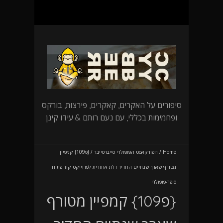
סיפורים על האקרים, קאקרים, פירצות, בורקס
ופחמימות בכללי, עם נעם רותם & עידו קינן
Home
/
הפודקאסט הפופולרי סייברסייבר
/
{פ109} קמפיין
מטורף שארך שנתיים החדיר דלת אחורית לפרוייקט קוד פתוח
סופר-פופולרי
{פ109} קמפיין מטורף