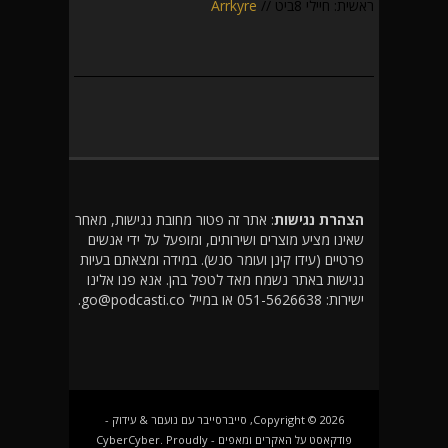
ראשית: חיילי 8ביט //
Arrkyre
הצהרת נגישות
: אתר זה פטור מחובת נגישות, מאחר
שאינו מציע מוצרים ושירותים, ומופעל על ידי אנשים
פרטיים (עידו קינן ועומר סנש). במידה ומצאתם בעיות
נגישות באתר נשמח מאד לטפל בהן. אנא פנו אלינו
ישירות: 051-5626638 או במייל go@podcasti.co.
Copyright © 2026, סייברסייבר עם נועםר & עידוק -
פודקאסט על האקרים ומאפים - CyberCyber. Proudly