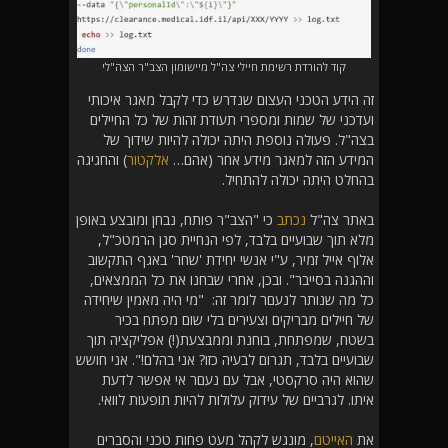
קוד להורדת רשימת חיילי צה"ל מיישומון הצב"ר הצה"לי
זה הידע הטכני העצום שנדרש כדי לקבל מאגר איכותי
ועדכני של שמות ומספרי תעודת זהות של כל החיילים
בצה"ל. פעולה נוספת היתה יכולה להיות שידוך של
המידע הזה למאגר מידע אחר (אהם…
אלקטור
) והחגיגה
בהחלט היתה יכולה להתחיל.
באתר צה"ל
נכתב
כי "הצב"ר פותח, נבחן ומובצע באופן
מלא תוך שבועיים בלבד, לפי הנחיית סגן הרמטכ"ל,
אלוף אייל זמיר, ע"י אנשי יחידת 'שחר' באגף התקשוב
וההגנה בסייבר". ובכן, אחרי שבחנו את כל הממצאים,
כל מה שנותר לנעםר לומר זה: "מי היה מאמין שיחידה
של חיילים מבריקים וצעירים בלי שום מפתח בכיר
בשטח, שמפתחת, בוחנת וממבצעת(!) אפליקציה תוך
שבועיים בלבד, תגרום לבעיה כזו? אני בהלם!". אני חושש
שהוא היה סרקסטי, אבל עם נעםר אי אפשר לדעת
איתו. לגרביים של עידוק עלולות להיות תופעות לוואי.
את
האייטם
, מונגש לקהל מעט פחות טכני והסברים