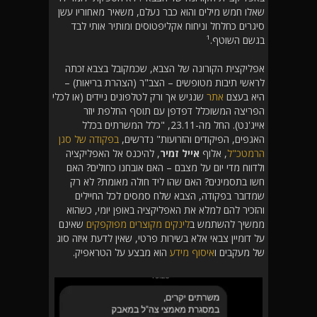
שאלו חמש מילים והוא כבר נעלם, משאיר מאחוריו עשן
סיגרים כחלחל וניחוח אקליפטוסים ומותיר אותי לבד
בגשם השוטף.¹
אפליקצית הקורונה של הצבא, שכמקובל בצבא זכתה
לראשי תיבות מטופשים – הצב"ר (הצהרת בריאות) –
היא בעצם
אתר
שנגיש אך ורק לטלפונים ניידים (או לכלי
הפריצה המשוכלל דפדפן עם תוסף החלפת יוזר
אייג'נט). החל מה-23.11, "כלל המשרתים בכלל
האגפים, הפיקודים והזרועות" נדרשים,
בפקודה של סגן
הרמטכ"ל
, אלוף
אייל זמיר
, להיכנס אל האפליקציה
ולדווח מדי יום על מצבם – האם אובחנו כחולים? האם
חשו בתסמינים? האם שהו ליד חולה מאומת? לא רק
שמדובר בפקודה, הצבא שלח סמסים לכל החיילים
והזכיר להם למלא את האפליקציה באופן יומי, כשהוא
ממשיך להשתמש ב
לינקים מקוצרים מפוקפקים
שאינם
על דומיין צבאי אלא בשירות פרטי, שאין לדעת איזה סוג
של מעקבים ו
איסוף מידע
הוא מבצע על הטראפיק.