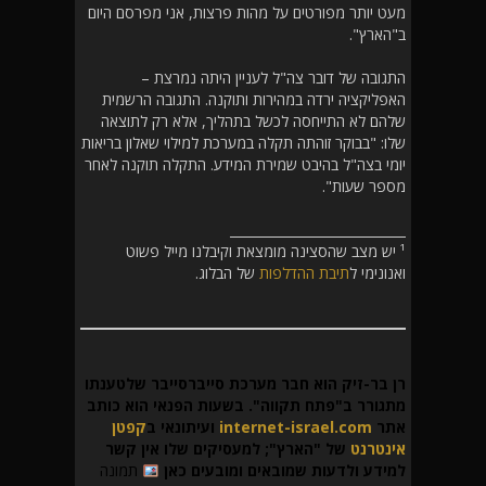
מעט יותר מפורטים על מהות פרצות, אני מפרסם היום
ב"הארץ".
התגובה של דובר צה"ל לעניין היתה נמרצת –
האפליקציה ירדה במהירות ותוקנה. התגובה הרשמית
שלהם לא התייחסה לכשל בתהליך, אלא רק לתוצאה
שלו: "בבוקר זוהתה תקלה במערכת למילוי שאלון בריאות
יומי בצה"ל בהיבט שמירת המידע. התקלה תוקנה לאחר
מספר שעות".
___________________________
¹ יש מצב שהסצינה מומצאת וקיבלנו מייל פשוט
ואנונימי ל
תיבת ההדלפות
של הבלוג.
רן בר-זיק הוא חבר מערכת סייברסייבר שלטענתו
מתגורר ב"פתח תקווה". בשעות הפנאי הוא כותב
אתר
internet-israel.com
ועיתונאי ב
קפטן
אינטרנט
של "הארץ"; למעסיקים שלו אין קשר
למידע ולדעות שמובאים ומובעים כאן
תמונה