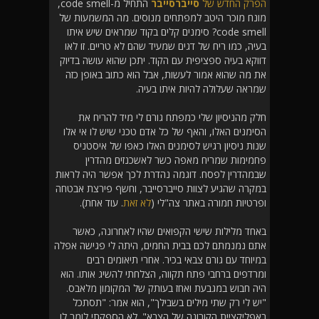
הפרק החדש של
סייברסייבר
התחיל מ-code smell,
מונח מוכר היטב למפתחים מנוסים. מה המשמעות של
code smell? סימנים קלים בקוד שמראים שיש איתו
בעיה, כמו ריח של דגים שמעיד שהם לא טריים. זו לאו
דווקא בעיה ספציפית עם הקוד. יתכן שהוא עושה בדיוק
את מה שהוא אמור לעשות, אבל הוא כתוב באופן כזה
שמראה שעלולה להיות איתו בעיה.
חלק מהניסיון שלי כמפתח גורם לי מיד להריח את
הסימנים האלו, והאף של כל אדם טכני שיש לו אי אלו
שנות ניסיון רגיש לסימנים האלו כאפו של איסטניס
פחמימות שמריח מאפה כשר לאשכנזים מהדרין
שבמהדרין לפסח. דוגמה נהדרת לכך אפשר היה לראות
במקרה שהגיע לצוות סייברסייבר, וחשף פירצת אבטחה
ופרטיות חמורה באתר צה"לי (
לא זאת
. עוד אחת).
באחד מלילות שישי הקפואים שהיו לאחרונה, כאשר
אתם נמנמתם לכם בבית החמים, היתה לי פגישה אפלה
במיוחד עם גורם צבאי בכיר. אחרי תיאומים רבים
ומרדפים ברחבי פתח תקווה, הצלחתי להשיג אותו. הוא
היה חבוש במגבעת ואחז בעותק של המקומון מלאבס.
"יש לי רק שתי מילים בשבילך", הוא אמר: "תסתכל
באפליקציית הקורונה של הצבא". לא הספקתי לומר לו