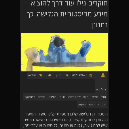
חוקרים גילו עוד דרך להוציא
מידע מהיסטוריית הגלישה. כך
נתגונן
2020-09-23
מגזין
cookie
רן לוקאר
גוגל
דפדפן
היסטוריית גלישה
כרום
מוזילה
מחקר
פיירפוקס
פרטיות
קוקי
קוקית
היסטוריית הגלישה שלנו מספרת עלינו סיפור. הסיפור
הזה זמין לספקי תקשורת, שרתי אינטרנט ושאר גורמים
שיש להם גישה, גלויה או סמויה, לגיטימית או עבריינית,