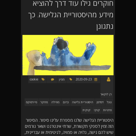
חוקרים גילו עוד דרך להוציא
מידע מהיסטוריית הגלישה. כך
נתגונן
2020-09-23
מגזין
cookie
רן לוקאר
גוגל
דפדפן
היסטוריית גלישה
כרום
מוזילה
מחקר
פיירפוקס
פרטיות
קוקי
קוקית
היסטוריית הגלישה שלנו מספרת עלינו סיפור. הסיפור
הזה זמין לספקי תקשורת, שרתי אינטרנט ושאר גורמים
שיש להם גישה, גלויה או סמויה, לגיטימית או עבריינית,