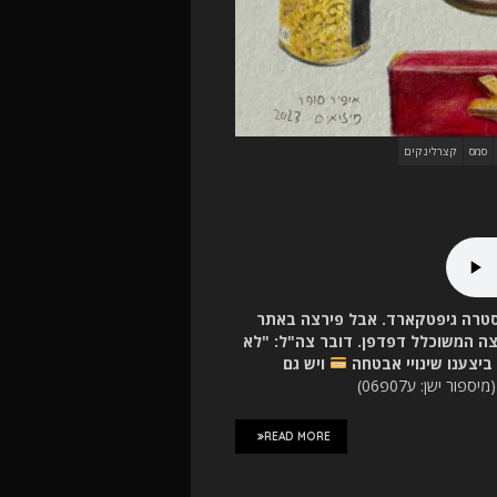
סמס
קצרלינקים
טרה גיפטקארד. אבל פירצה באתר
ה המשוכלל דפדפן. דובר צה"ל: "לא
ביצענו שינויי אבטחה
ויש גם
מיספור ישן: ע07פ06)
READ MORE