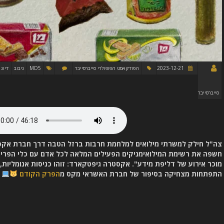
2023-12-21
הפודקאסט הפופולרי סייברסייבר
MD5
גיבוב
דיוג
סייברסייבר
צה"ל חילק למשרתי מילואים למלחמת חרבות ברזל הטבה דרך חברת אקס
חשפה את רשימת המילואימניקים הפעילים המלאה לכל אדם עם כלי הפריצ
מוכר אירוע של דליפת מידע". אקסטרה גיפטקארד: זוהו כניסות אנומליות, 
התפתחות מצחיקה בסיפור של חברת האשראי מקס מ
הפרק הקודם
(