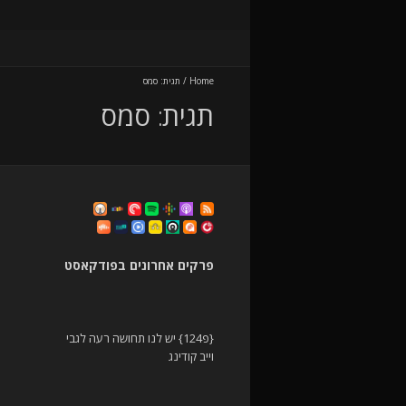
Home
/
תגית:
סמס
תגית:
סמס
פרקים אחרונים בפודקאסט
{פ124} יש לנו תחושה רעה לגבי
וייב קודינג