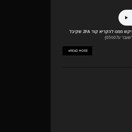
שקל על כל פעם שנציג של כרטיס האשראי מקס ביקש ממנו להקריא קוד 2FA שקיבל
בר ע07פ05}
READ MORE