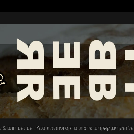
על האקרים, קאקרים, פירצות, בורקס ופחמימות בכללי, עם נעם רותם & עי