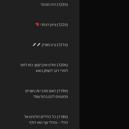
{פ123} היה מנוע?
{פ122} ציוץ רצחני
{פ121} צ'ט מוזרק
{פ120} פולט אינג'קשן: כמו לתת
למירי רגב לשחק באש
{פ119} האם סוכני AI נאציים
מחטטים לכם בהודעות?
{פ118} כל הדליים דולפים אל
הדלי – והדלי אף הוא דולף