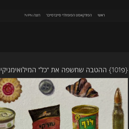
ראשי
הפודקאסט הפופולרי סייברסייבר
רוצה VPN?
{פ101} ההטבה שחשפה את *כל* המילואימניקים ע07פ06