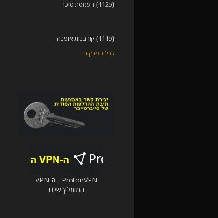
{פ112} העמסת סוכר
{פ111} קורבנות אופנה
לכל הפרקים
ProtonVPN - ה-VPN
המומלץ שלנו