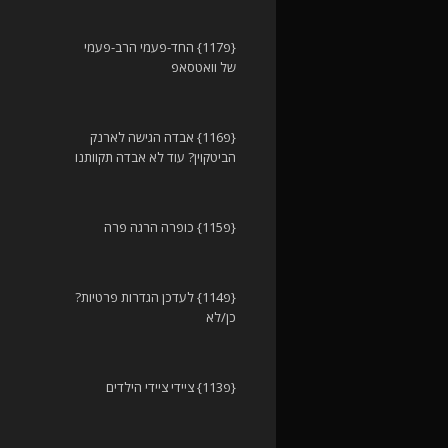
{פ117} החד-פעמי הרב-פעמי
של וואטסאפ
{פ116} אבדה הגישה לארנק
הביטקוין? עוד לא אבדה תקוותנו
{פ115} כופרה הרגה פרה
{פ114} לעדכן הגדרות פרטיות?
כן/לא
{פ113} ציידי ציידי הילדים