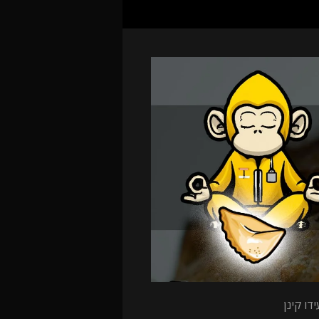
דו קינן