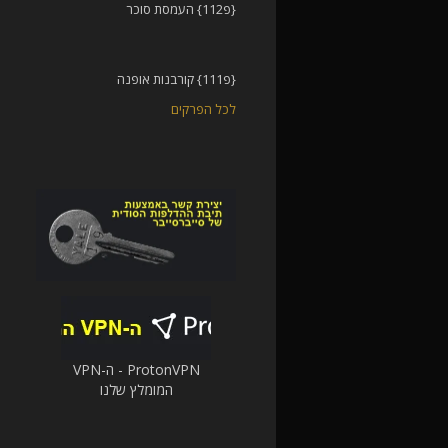
{פ112} העמסת סוכר
{פ111} קורבנות אופנה
לכל הפרקים
ProtonVPN - ה-VPN
המומלץ שלנו