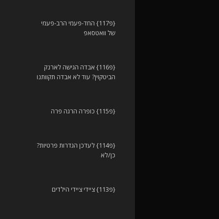
{פ117} החד-פעמי הרב-פעמי
של וואטסאפ
{פ116} אבדה הגישה לארנק
הביטקוין? עוד לא אבדה תקוותנו
{פ115} כופרה הרגה פרה
{פ114} לעדכן הגדרות פרטיות?
כן/לא
{פ113} ציידי ציידי הילדים