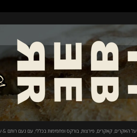
על האקרים, קאקרים, פירצות, בורקס ופחמימות בכללי, עם נעם רותם & עי