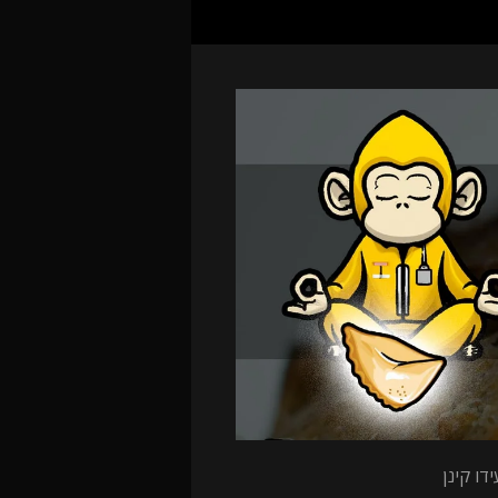
דו קינן