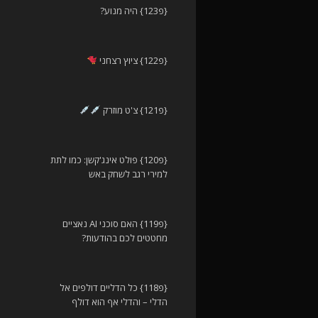
{פ123} היה מנוע?
{פ122} ציוץ רצחני
{פ121} צ'ט מוזרק
{פ120} פולט אינג'קשן: כמו לתת
למירי רגב לשחק באש
{פ119} האם סוכני AI נאציים
מחטטים לכם בהודעות?
{פ118} כל הדליים דולפים אל
הדלי – והדלי אף הוא דולף