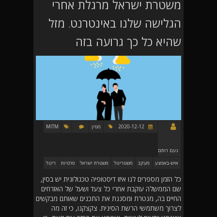
משטרת ישראל מרגלת אחרי
הגלישה שלנו באינטרנט. מזל
שהיא כל כך גרועה בזה
2020-12-12
מגזין
MITM
נעם רותם
איש-באמצע
מעקב
משטריגול
משטרת ישראל
פרטיות
ריגול
כל הזמן מספרים לנו איזו דיסטופיה טכנולוגית יש בסין,
שם הממשלה עוקבת אחרי כל צעד ושעל של האזרחים
החיים בה, מנטרת ומסננת את התכנים שאותם מבקשים
לצרוך משתמשי הרשת הסינית. צקצקנו, כי זה מה