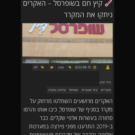
קיץ חם בשופרסל – האקרים
ניתקו את המקרר
2023-08-15
מגזין
IoT
עידו קינן
מקררים
ציוד תעשייתי
שופרסל
שליטה ובקרה
האקרים מרושעים השתלטו מרחוק על
מקרר בסניף של שופרסל, כיבו אותו והרסו
סחורה בעשרות אלפי שקלים. כבר
ב-2019 התרענו מפני פירצה במערכות
שליטה ובקרה של מקררים תעשייתיים.