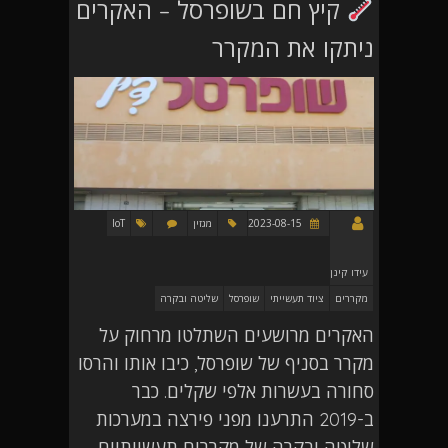
קיץ חם בשופרסל – האקרים
ניתקו את המקרר
2023-08-15
מגזין
IoT
עידו קינן
מקררים
ציוד תעשייתי
שופרסל
שליטה ובקרה
האקרים מרושעים השתלטו מרחוק על
מקרר בסניף של שופרסל, כיבו אותו והרסו
סחורה בעשרות אלפי שקלים. כבר
ב-2019 התרענו מפני פירצה במערכות
שליטה ובקרה של מקררים תעשייתיים.