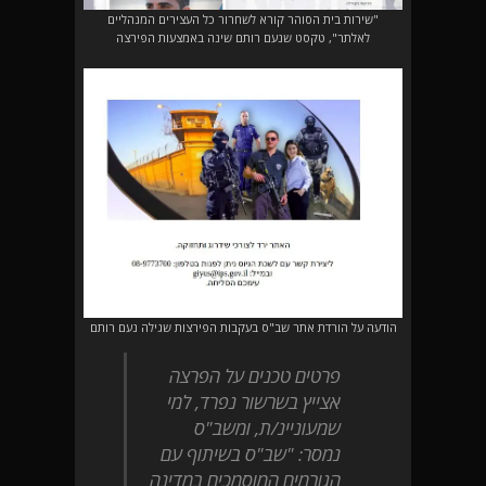
"שירות בית הסוהר קורא לשחרור כל העצירים המנהליים
לאלתר", טקסט שנעם רותם שינה באמצעות הפירצה
הודעה על הורדת אתר שב"ס בעקבות הפירצות שגילה נעם רותם
פרטים טכנים על הפרצה
אצייץ בשרשור נפרד, למי
שמעוניינ/ת, ומשב"ס
נמסר: "שב"ס בשיתוף עם
הגורמים המוסמכים במדינה