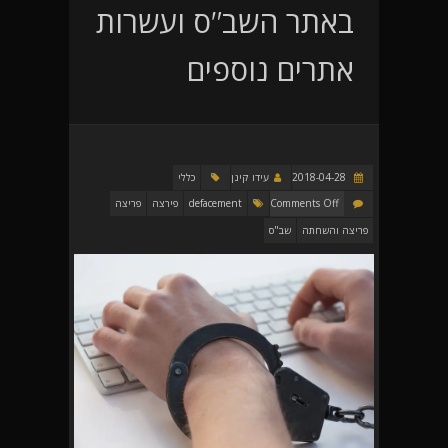
באתר השב"ס ועשרות
אתרים נוספים
2018-04-28
עידו קינן
כללי
Comments Off
defacement
פירצה
פריצה
פריצה והשחתה
שב"ס