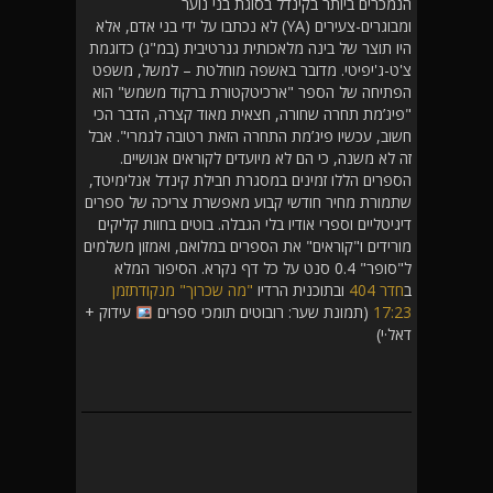
הנמכרים ביותר בקינדל בסוגת בני נוער
ומבוגרים-צעירים (YA) לא נכתבו על ידי בני אדם, אלא
היו תוצר של בינה מלאכותית גנרטיבית (במ"ג) כדוגמת
צ'ט-ג'יפיטי. מדובר באשפה מוחלטת – למשל, משפט
הפתיחה של הספר "ארכיטקטורת ברקוד משמש" הוא
"פיג’מת תחרה שחורה, חצאית מאוד קצרה, הדבר הכי
חשוב, עכשיו פיג’מת התחרה הזאת רטובה לגמרי". אבל
זה לא משנה, כי הם לא מיועדים לקוראים אנושיים.
הספרים הללו זמינים במסגרת חבילת קינדל אנלימיטד,
שתמורת מחיר חודשי קבוע מאפשרת צריכה של ספרים
דיגיטליים וספרי אודיו בלי הגבלה. בוטים בחוות קליקים
מורידים ו"קוראים" את הספרים במלואם, ואמזון משלמים
ל"סופר" 0.4 סנט על כל דף נקרא. הסיפור המלא
ב
חדר 404
ובתוכנית הרדיו
"מה שכרוך" מנקודתזמן
17:23
(תמונת שער: רובוטים תומכי ספרים
עידוק +
דאל·י)