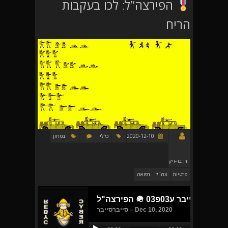
הפירצה"ל: לכו בעקבות
הריח
2020-12-10
כללי
בטחון
רן בר-זיק
פרטיות
צה"ל
רפואה