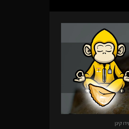
דו קינן