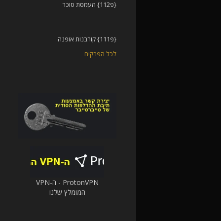
{פ112} העמסת סוכר
{פ111} קורבנות אופנה
לכל הפרקים
ProtonVPN - ה-VPN
המומלץ שלנו