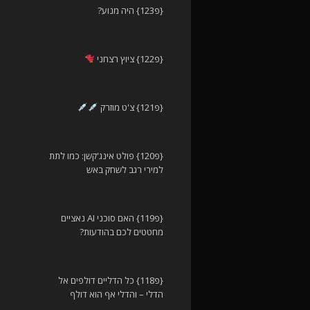
{פ123} היה מנוע?
{פ122} ציוץ רצחני
{פ121} צ'ט מוזרק
{פ120} פולט אינג'קשן: כמו לתת
למירי רגב לשחק באש
{פ119} האם סוכני AI נאציים
מחטטים לכם בהודעות?
{פ118} כל הדליים דולפים אל
הדלי – והדלי אף הוא דולף