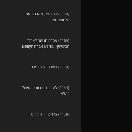
{פ117} החד-פעמי הרב-פעמי
של וואטסאפ
{פ116} אבדה הגישה לארנק
הביטקוין? עוד לא אבדה תקוותנו
{פ115} כופרה הרגה פרה
{פ114} לעדכן הגדרות פרטיות?
כן/לא
{פ113} ציידי ציידי הילדים