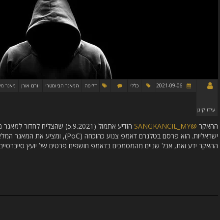
2021-09-06
כללי
דליפה
המאגר הביומטרי
יורם אורן
מאגר מי
עידו קינן
ההאקר
@SANGKANCIL_MY
הודיע אתמול (5.9.2021) שהצליח לח
ההאקר ידע זאת, אבל שניים מהמסמכים בדאמפ חושפים פרטים של יועץ סייברסייב