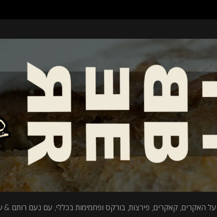
על האקרים, קאקרים, פירצות, בורקס ופחמימות בכללי, עם נעם רותם & עי