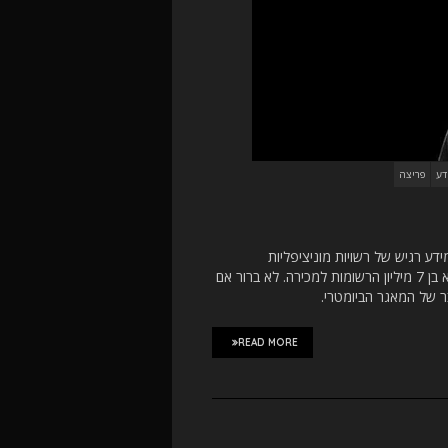
דע
פריצה
דור למאגר מידע רגיש של רשויות מוניציפליות
ישראליות. הוא פרסם בטלגרם דאמפ צנוע כהוכחה (PoC), ומציע את המאגר המלא בן 7 מיליון הרשומות למכירה. לא ברור אם
ר של המאגר הביומטרי.
READ MORE