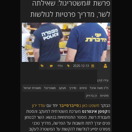
פרשת #משטריגול: שאילתה
לשר, מדריך פרטיות לגולשות
2020-12-13
כללי
עידו קינן
ח"כ משה ארבל
טיפים
מדריך
מעקב
משטריגול
משטרת ישראל
פרטיות
רן בר-זיק
הבוקר
חשפנו כאן ב
סייברסייבר
יחד עם
עודד ירון
מ
קפטן אינטרנט
מערכת משטרתית למעקב והסטת
תעבורת רשת. מספר התפתחויות בנושא: השר לבטחון
פנים יצרך לתת תשובות על הפרשה, מדריך טכני
מפורט יסייע לגולשות להקשות על המשטרה לעקוב