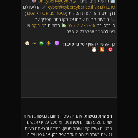
חדשות סייברסייבר:
@OhCyberMyCyber
כיתבו לנו אל cyber@cybercyber.co.il
הדליפו לנו
דרך תיבת ההדלפות הסודית (
כניסה עם TOR
/
הסבר
)
הודעות קוליות שילחו אל הקו החם והפריך של
סייברסייבר:
055-2-776766
תרומות ב
פייבוקס
או
ביט למספר 055-2-776766
כך אפשר להאזין ל
סייברסייבר
:
הצהרת נגישות
: אתר זה פטור מחובת נגישות, מאחר
שאינו מציע מוצרים ושירותים, ומופעל על ידי אנשים
פרטיים (עידו קינן ועומר סנש). במידה ומצאתם בעיות
נגישות באתר נשמח מאד לטפל בהן. אנא פנו אלינו