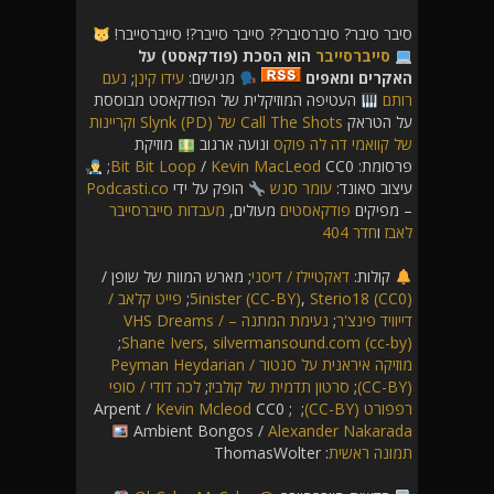
סיבר סיבר? סיברסיבר?? סייבר סייבר?! סייברסייבר!
סייברסייבר
הוא הסכת (פודקאסט) על
האקרים ומאפים
מגישים:
עידו קינן
;
נעם
רותם
העטיפה המוזיקלית של הפודקאסט מבוססת
על הטראק
Call The Shots של Slynk (PD) וקריינות
של
קוואמי דה לה פוקס
ונועה ארגוב
מוזיקת
פרסומת:
CC0;
Kevin MacLeod
/
Bit Bit Loop
עיצוב סאונד:
עומר סנש
הופק על ידי
Podcasti.co
– מפיקים
פודקאסטים
מעולים,
מעבדות סייברסייבר
לאבז
ו
חדר 404
קולות:
דאקטיילז / דיסני
; מארש המוות של שופן /
Sterio18 (CC0)
,
5inister (CC-BY)
;
פייט קלאב /
דייוויד פינצ'ר
;
נעימת המתנה – VHS Dreams /
;
Shane Ivers, silvermansound.com (cc-by)
מוזיקה איראנית על סנטור / Peyman Heydarian
(CC-BY)
;
סרטון תדמית של קולביז
;
לכה דודי / סופי
רפפורט (CC-BY)
; ​​Arpent /
CC0 ;
Kevin Mcleod
Ambient Bongos /
Alexander Nakarada
תמונה ראשית
: ThomasWolter