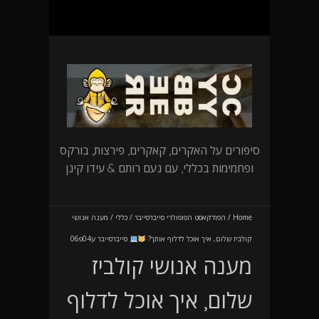
סיפורים על האקרים, קאקרים, פירצות, בורקס
ופחמימות בכללי, עם נעם רותם & עידו קינן
Home
/
הפודקאסט הפופולרי סייברסייבר
/
כללי
/
מענה אנושי
קולביז שלום, איך אוכל לדלוף אותך?
סייברסייבר ע04פ06
מענה אנושי קולביז
שלום, איך אוכל לדלוף