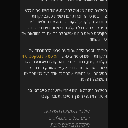
הפירצה היתה פשוטה להכעיס: עמוד רשת פתוח ללא
צורך בפרטי התחברות, עם רשימת 2300 לקוחות
החברה. הקלקה על לקוח הכניסה את הגולשת לעמוד
הניהול שלו, עם כל הקלטות השיחות זמינות להורדה.
סקריפט פשוט היה מאפשר להוריד את כל ההודעות של
כל הלקוחות.
פירצה נוספת היתה עמוד עם פרטי ההתחברות של
הלקוחות – שם וסיסמה, כאשר
הסיסמאות בטקסט גלוי
(קלירטקסט), בניגוד לנהלים המקובלים שקובעים שאין
לשמור את הסיסמה במלואה, אלא עותק מגובב של
הסיסמה, ואין לחשוף אותה לכל אדם בעל כלי הפריצה
המשוכלל דפדפן.
הפירצה נסגרה 6 ימים אחרי שמערכת
סייברסייבר
איסגרה אותה למערך הסייבר. תגובת קולביז:
קולביז משקיעה משאבים
רבים בכלים טכנולוגיים
מתקדמים לשם הגנת