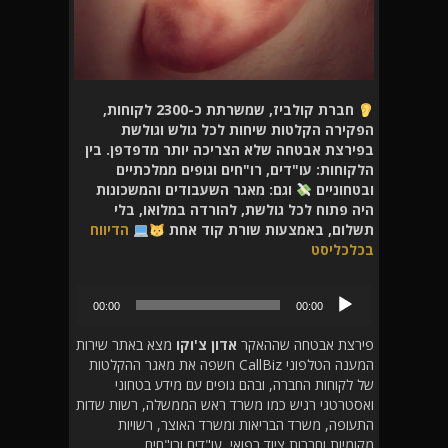
חברת קולביז, שמשרתת כ-2300 לקוחות,
הפקירה הקלטות שיחות לכל גולש וגולשת
בפירצת אבטחה שלא הצריכה יותר מדפדפן. בין
הלקוחות: עו"דים, רו"חים וגופים ממלכתיים
ובטחוניים
וגם: מאגר השעבודים והמשכונות
היה פתוח לכל גולשת, להורדה במלואו, בלי
תשלום, באמצעות שורת קוד אחת
הדיווח
בכלכליסט
נגן
00:00
00:00
אודיו
פירצת אבטחה שההאקר
אדון צ'וקו
מצא באתר שירות
המענה הטלפוני CallBiz חשפה את מאגר ההקלטות
של לקוחות החברה, ובהם גופים עם מידע בטחוני
ואסטרטגי רגיש כמו משרד ראש הממשלה, רשות שדות
התעופה, משרד הבריאות ומשרד האוצר, רשויות
מקומיות וחברות ציוד רפואי, עו"דים ורו"חים.