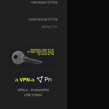
{פ112} העמסת סוכר
{פ111} קורבנות אופנה
לכל הפרקים
ProtonVPN - ה-VPN
המומלץ שלנו