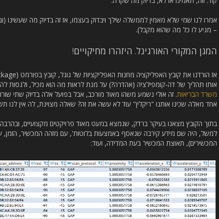
קוד. וזה, תאמינו או לא, בדיוק מה שקרה.
אמרו לנו שמי שלא מאמין לממשלה שילך ויבדוק בעצמו, אז זה בדיוק מה שעשינו 
– מגיע לו כל מה שהוא מקבל).
המגן המקורי האורגינל. היזהרו מחיקויים!
אותו תהליך של דה-קומפילציה (אהדרה?) על מנת לראות מה הוא מכיל, ולנסות להש
משרד הבריאות
. זה אולי נשמע משהו מאוד מורכב, אבל בפועל אלה בדיוק שתי שו
אחד מאלה שכינו אותנו "ריקלין" עוד לא עשה את זה? שאלה מצוינת, לה אין לנו תש
בתוך הקובץ מצאנו בעיקר ברדק, שנמצא במעט מאוד פרויקטים מקצועיים, ובהרבה 
למשל, היה שם מידע קירבה שנאסף באמצעות בלוטות', עם מזהה המכשיר, הזמן, ע
המכשירים), תאוצת המכשיר בעת המדידה, ועוד: