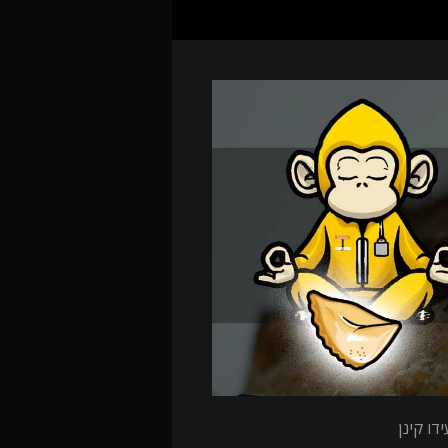
דו קינן