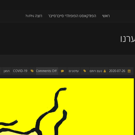
ראשי
הפודקאסט הפופולרי סייברסייבר
רוצה VPN?
רנו
2020-07-26
נעם רותם
עדכונים
Comments Off
COVID-19
המגן
מ