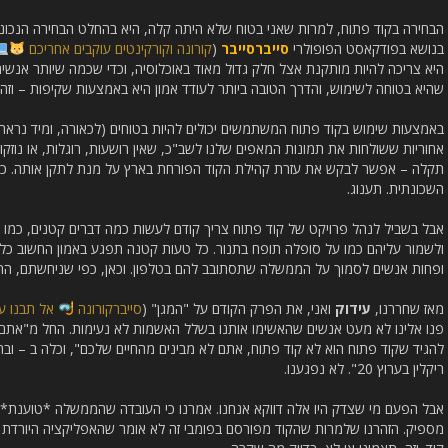
הבחירה בקוד פתוח, למרות שאני בטוח שלא היתה קלה, היא בהחלט הבחירה הנכונה
בנושא בפודקאסט הפופולרי
סייברסייבר
(
קורונה וקורקינטים עוקבים אחריכם
היא צריכה להיות מותקנת אצל חלק גדול מאוד באוכלוסיה, וכדי שכמה שיותר אנשים 
שהיא בטוחה לשימוש, והדרך הטובה ביותר לעודד אמון היא באמצעות שקיפות – וזה
באמצעות שימוש בקוד פתוח המשתמשים יכולים להיות בטוחים (לכאורה, ומיד נראה 
אחוריות ששולחות את תמונות המאפים שלנו לשב"כ, שאין רושעות, רוגלות, או נוזקות ש
תקלה – אפשר לבקש את עזרת קהילת הקוד הפורחת בארץ על מנת לתקן אותה. כמו
השכונתית. תענוג.
אבל בשביל לנהל פרויקט של קוד פתוח צריך קודם לעשות כמה דברים קטנים, כמו ל
ולשמור עליהם כמו על סופלה תופח בתנור. כל טעות קטנה תפגע באמון החשוב כל
ופחות אנשים לסמוך על הממשלה שתסתובב להם בטלפון. וכאן, כפי שניחשתם, הת
מאז שחררנו,
עידוק
ואני, את הפרק הקודם על "המגן" (
סייברקורונה
אל תבנו על
פנו אלינו לא מעט אנשים שהאשימו אותנו בשלל האשמות לא נעימות. החל מ"אתם דו
להגיד שקוד פתוח הוא לא קוד פתוח, אתם לא מבינים מהחיים שלכם", וכלה ב – ובח
ריקלין בערוץ 20". לא נפגענו.
אבל הפעם מי שצדק היו אלה דווקא אנחנו. אמרנו כי העובדה שהממשלה *טוענת* ש
מספיק. הזהרנו שלמרות שהקוד מפורסם בפומבי זה לא אומר שהאפליקציה היורדת 