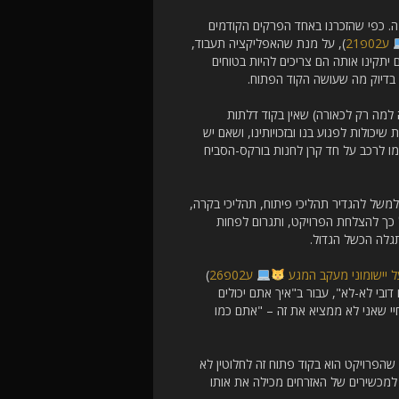
. כפי שהזכרנו באחד הפרקים הקודמים
ע02פ21
), על מנת שהאפליקציה תעבוד,
יתקינו אותה הם צריכים להיות בטוחים
 בדיוק מה שעושה הקוד הפתוח.
למה רק לכאורה) שאין בקוד דלתות
יכולות לפגוע בנו ובזכויותינו, ושאם יש
 לרכב על חד קרן לחנות בורקס-הסביח
משל להגדיר תהליכי פיתוח, תהליכי בקרה,
 כך להצלחת הפרויקט, ותגרום לפחות
גלה הכשל הגדול.
 יישומוני מעקב המגע
ע02פ26
)
בי לא-לא", עבור ב"איך אתם יכולים
יי שאני לא ממציא את זה – "אתם כמו
הפרויקט הוא בקוד פתוח זה לחלוטין לא
למכשירים של האזרחים מכילה את אותו