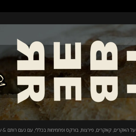
על האקרים, קאקרים, פירצות, בורקס ופחמימות בכללי, עם נעם רותם & עי