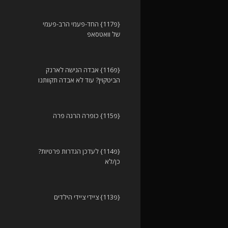
{פ117} החד-פעמי הרב-פעמי
של וואטסאפ
{פ116} אבדה הגישה לארנק
הביטקוין? עוד לא אבדה תקוותנו
{פ115} כופרה הרגה פרה
{פ114} לעדכן הגדרות פרטיות?
כן/לא
{פ113} ציידי ציידי הילדים