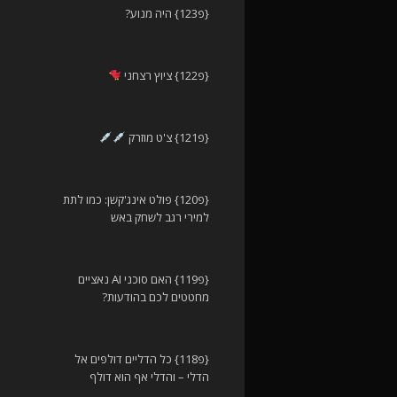
{פ123} היה מנוע?
{פ122} ציוץ רצחני
{פ121} צ'ט מוזרק
{פ120} פולט אינג'קשן: כמו לתת
למירי רגב לשחק באש
{פ119} האם סוכני AI נאציים
מחטטים לכם בהודעות?
{פ118} כל הדליים דולפים אל
הדלי – והדלי אף הוא דולף