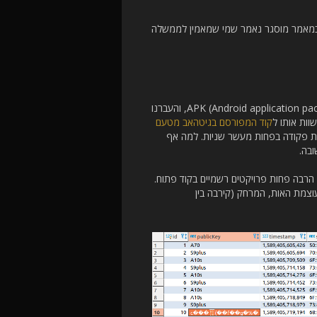
(ובמאמר מוסגר נאמר שמי שמאמין לממשלה
אז הורדנו את קובץ האפליקציה מחנות האפליקציות של גוגל, קובץ בפורמט APK (Android application package), והעברנו
וות אותו ל
קוד המפורסם בגיטהאב מטעם
רות פקודה בפחות מעשר שניות. למה אף
ובה.
הרבה פחות פרויקטים רשמיים בקוד פתוח.
וצמת האות, המרחק (קירבה בין