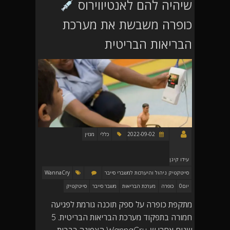
שיהיה להם לאנטיווירוס
כופרה משבשת את מערכת
הבריאות הבריטית
2022-09-02
כללי
מגזין
עידו קינן
סייטקטיק ניהול והיערכות למשברי סייבר
WannaCry
יום0
כופרה
מערכת הבריאות
משבר סייבר
סייטקטיק
מתקפת כופרה על ספק תוכנה גורמת לפגיעה
חמורה בתפקוד מערכת הבריאות הבריטית. 5
שנים אחרי ש-WannaCry הצפינה רבבות