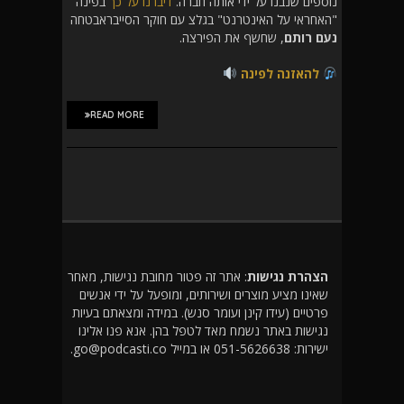
נוספים שנבנו על ידי אותה חברה.
דיברנו על כך
בפינה
"האחראי על האינטרנט" בגלצ עם חוקר הסייבראבטחה
נעם רותם
, שחשף את הפירצה.
להאזנה לפינה
READ MORE
הצהרת נגישות
: אתר זה פטור מחובת נגישות, מאחר
שאינו מציע מוצרים ושירותים, ומופעל על ידי אנשים
פרטיים (עידו קינן ועומר סנש). במידה ומצאתם בעיות
נגישות באתר נשמח מאד לטפל בהן. אנא פנו אלינו
ישירות: 051-5626638 או במייל go@podcasti.co.