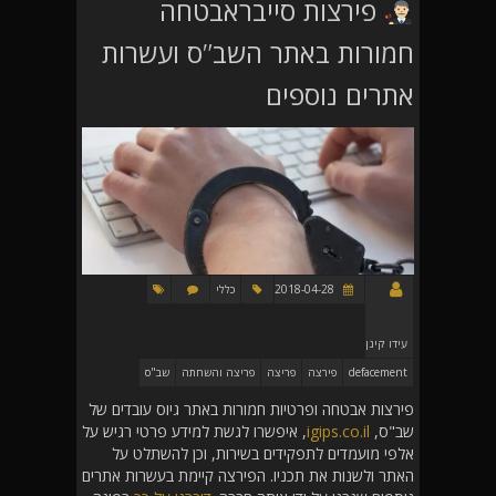
פירצות סייבראבטחה
חמורות באתר השב"ס ועשרות
אתרים נוספים
2018-04-28
כללי
עידו קינן
defacement
פירצה
פריצה
פריצה והשחתה
שב"ס
פירצות אבטחה ופרטיות חמורות באתר גיוס עובדים של
שב"ס,
igips.co.il
, איפשרו לגשת למידע פרטי רגיש על
אלפי מועמדים לתפקידים בשירות, וכן להשתלט על
האתר ולשנות את תכניו. הפירצה קיימת בעשרות אתרים