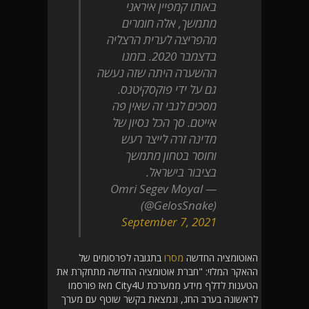
באותו קמפיין איראני
מתמשך, אלה חומרים
מהפריצה לערית הרצליה
בדצמבר 2020. בזמנו
ההשערה היתה שזה נעשה
גם על ידי פוקסקיטנס.
מסכים לגבי זה שאין פה
אייטם. סך הכל נסיון של
מדינה זרה לייצר רעש
וחוסר בטחון מתמשך
בציבור בישראל.
— Omri Segev Moyal
(@GelosSnake)
September 7, 2021
האוטומציה החדשה
מסרו
בתגובה לפרסומים של
ההאקר המלזי: "חברת אוטומציה החדשה מתחקרת את
הטענות לדלף מידע ממערכת City4U מאז פורסמו
לראשונה בערב החג, ונמצאת בקשר שוטף עם מערך