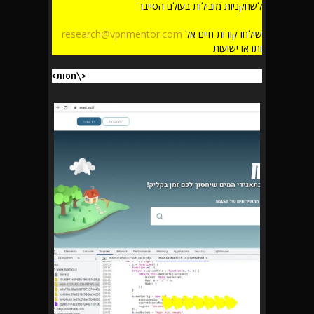
לשחקניות מובילות בעולם הסייבר
שילחו קורות חיים אל
research@vpnmentor.com
ותראו ישועות
<\חסות>