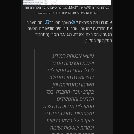
מפתח וסוד ה-AWS של MAST. מערכת סייברסייבר הסתירה את
המידע הרגיש כי אנחנו יותר אחראיים ממ.ג.ע.ר
איסגרנו את הפירצה ל
מערך הסייבר
. הם העבירו
את ההודעה למגער, ואחרי 11 ימים הודיעו לנו מטעם
מגער שהפירצה נסגרה. מ.ג.ע.ר מסרו (התחביר
המקולקל במקור):
נושאי אבטחת המידע
והגנת הפרטיות הם נר
לרגלי החברה, המקבלים
דגש ומענה הן בהנהלת
הארגון ובהנחייתה והן
בקרב עובדי החברה, בכל
הדרגים והתפקידים
המקבלים תדרוכים ודגשים
תקופתיים. כמו כן, החברה
שוקדת על ביצוע בדיקות
ובקרות שוטפות ושונות