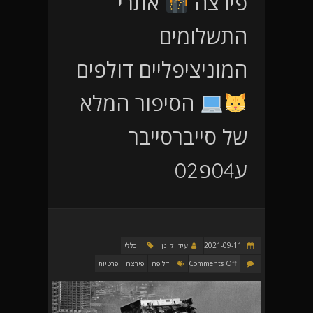
פירצה
אתרי
התשלומים
המוניציפליים דולפים
הסיפור המלא
של סייברסייבר
ע04פ02
2021-09-11
עידו קינן
כללי
Comments Off
דליפה
פירצה
פרטיות