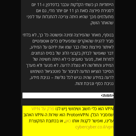
הייחודיות הן כשתי הקלקות עכבר בדפדפן; ו-11 יום
לסגירת פירצה כזאת הן 11 יום יותר מדי, גם אם
מתעלמים מכך שהיא היתה צריכה להתגלות עוד לפני
שהאתר הושק.
בנוסף, מאחר שהפירצה זמינה ופשוטה כל כך, לא בלתי
סביר להניח שהאקרים שמפעילים כלים אוטומטיים
לאיתור פירצות כאלו כבר שמו את ידיהם על המידע,
דבר שאפשר לבדוק בקבצי הלוג של בסיס הנתונים.
למרות זאת, מגער טוענים כי לא היתה חשיפה של
המידע והחולשה לא נוצלה לרעה. לא מגער ולא מערך
הסייבר הוציאו הודעה לציבור על פוטנציאל השימוש
לרעה במידע שהיה נגיש לכל גולשת – גניבת מידע,
גניבת כסף וגניבת זהות.
<חסות>
VPN הוא כלי חשוב ושימושי (יש לנו
פרק על VPN
שמסביר הכל). ProtonVPN הוא שירות ה-VPN האהוב
עלינו, ואפשר לקנות אותו
כאן
, או בכתובת המקוצרת
cybercyber.co.il/vpn