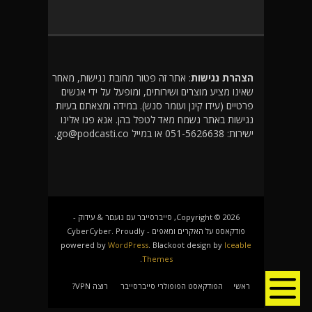
הצהרת נגישות
: אתר זה פטור מחובת נגישות, מאחר
שאינו מציע מוצרים ושירותים, ומופעל על ידי אנשים
פרטיים (עידו קינן ועומר סנש). במידה ומצאתם בעיות
נגישות באתר נשמח מאד לטפל בהן. אנא פנו אלינו
ישירות: 051-5626638 או במייל go@podcasti.co.
Copyright © 2026, סייברסייבר עם נועםר & עידוק -
פודקאסט על האקרים ומאפים - CyberCyber. Proudly
powered by
WordPress
. Blackoot design by
Iceable
.
Themes
ראשי
הפודקאסט הפופולרי סייברסייבר
רוצה VPN?