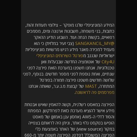
המידע המוניציפלי שלנו מופקר – צילומי תעודות זהות,
כתובות, בני משפחה, חשבונות ארנונה ומים, מסמכים
רפואיים, בקשות הנחה ועוד. השבוע הודיע ההאקר
@SANGKANCIL_MY
(צבי זעיר במלזית) כי הוא
מעמיד למכירה מאגר מידע רגיש מרשויות מוניציפליות
ישראליות שנגנב מ
פורטל השירותים המוניציפלי
City4U
של אוטומציה החדשה שבבעלות וואן
טכנולוגיות. אנחנו חשפנו במערכת הזאת פירצה לפני
שנתיים, ואחת נוספת לפני מספר חודשים. בנוסף, לפני
שלושה חודשים חשפנו פירצה חמורה בפורטל
המתחרה,
MAST
של קבוצת מ.ג.ע.ר, שאותה אנחנו
מפרסמים פה לראשונה
.
הפירצה במאסט רשלנית, וקשה להאמין שאיש אבטחת
מידע אישר להוציא מערכת כזאת לפרודקשן. המפתח
והסוד לדלי ה-AWS (אחסון ענן באמזון) של מאסט
הופיעו בטקסט גלוי באתר, וניתן היה לראותם בצפייה
במקור (view source) של האתר באמצעות כלי
הפריצה המשוכלל דפדפן. הפירצה חשפה יותר מ-660