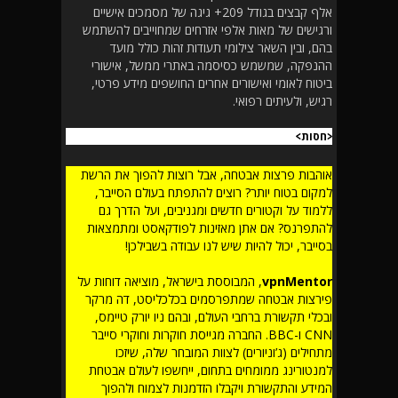
אלף קבצים בגודל 209+ גיגה של מסמכים אישיים
ורגישים של מאות אלפי אזרחים שמחוייבים להשתמש
בהם, ובין השאר צילומי תעודות זהות כולל מועד
ההנפקה, שמשמש כסיסמה באתרי ממשל, אישורי
ביטוח לאומי ואישורים אחרים החושפים מידע פרטי,
רגיש, ולעיתים רפואי.
<חסות>
אוהבות פרצות אבטחה, אבל רוצות להפוך את הרשת
למקום בטוח יותר? רוצים להתפתח בעולם הסייבר,
ללמוד על וקטורים חדשים ומגניבים, ועל הדרך גם
להתפרנס? אם אתן מאזינות לפודקאסט ומתמצאות
בסייבר, יכול להיות שיש לנו עבודה בשבילכן!
vpnMentor
, המבוססת בישראל, מוציאה דוחות על
פירצות אבטחה שמתפרסמים בכלכליסט, דה מרקר
ובכלי תקשורת ברחבי העולם, ובהם ניו יורק טיימס,
CNN ו-BBC. החברה מגייסת חוקרות וחוקרי סייבר
מתחילים (ג’וניורים) לצוות המובחר שלה, שיזכו
למנטורינג ממומחים בתחום, ייחשפו לעולם אבטחת
המידע והתקשורת ויקבלו הזדמנות לצמוח ולהפוך