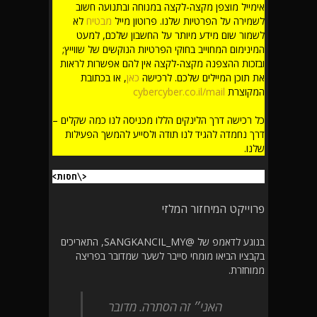
אימייל מוצפן מקצה-לקצה במנוחה ובתנועה חשוב
לשמירה על הפרטיות שלנו. פרוטון מייל
מבטיח
לא
לשמור שום מידע מיותר על החשבון שלכם, למעט
המינימום המחוייב בחוקי הפרטיות הנוקשים של שווייץ;
ובזכות ההצפנה מקצה-לקצה אין להם אפשרות לראות
את תוכן המיילים שלכם. לרכישה
כאן
, או בכתובת
המקוצרת
cybercyber.co.il/mail
כל רכישה דרך הלינקים הללו מכניסה לנו כמה שקלים –
דרך נחמדה להגיד לנו תודה ולסייע להמשך הפעילות
שלנו.
<\חסות>
פרוייקט המיחזור המלזי
בנוגע לדאמפ של @SANGKANCIL_MY, התאריכים
בקבציו הביאו מומחי סייבר לשער שמדובר בפריצה
ממוחזרת.
האני״ זה הסתרה. מדובר