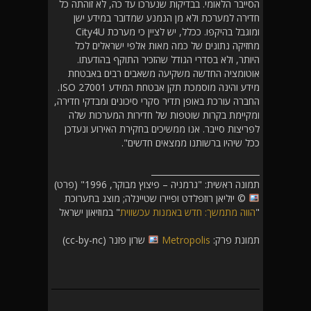
הסייבר הלאומי. בבדיקות שנערכו עד כה, לא זוהתה כל
חדירה למערכת ולא מן הנמנע שמדובר במידע ישן
ומוגבל בהיקפו. ככלל, יש לציין כי מערכת City4U
מחזיקה נתונים של כמה מאות אלפי ישראלים לכל
היותר, ולא בסדרי הגודל שהזכיר התוקף בהודעתו.
אוטומציה החדשה משקיעה משאבים רבים באבטחת
מידע והינה מוסמכת תקן אבטחת המידע ISO 27001.
החברה עורכת באופן תדיר סקרי סיכונים ומבדקי חדירה,
ומקיימת בקרות שוטפות של חדירות המערכות שלה
לפריצות סייבר. אנו ממשיכים בחקירת האירוע ונעדכן
ככל שיהיו ברשותנו ממצאים חדשים".
__________________________
תמונה ראשית: "גרמניה – פיצוץ מבוקר, 1996" (פרט)
© יוליאן רוזפלדט ופיירו שטיינלה; מוצג בתערוכת
"
הווה מתמשך: חדש באמנות עכשווית
" במוזיאון ישראל
תמונת פרק:
Metropolis
שרון פזנר (cc-by-nc)