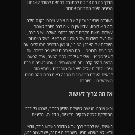
הדרך בה הם צריכים להתנהל בהתאם למודל שאנחנו
מכירים היטב ממדינות אחרות.
העובדה שבארץ עדיין לא היה אירוע ציבורי בקנה מידה
כזה היא קוריוז, ועדיין אין בו שום דבר מיוחד לעומת
עשרות ומאות מקרים דומים ברחבי העולם. יש פירצה,
אם בשל רשלנות של הארגון הנפרץ או בשל מיומנות
מיוחדת של הארגון הפורץ, ומכאן הדברים מתנהלים. אם
הפורצים יתכופפו – הם מאותתים שיש פה ברירה. אם
לא יתכופפו – אולי לא יקבלו כסף הפעם, אבל הפעם
הבאה תהיה קלה יותר משמעותית. זו אסטרטגיה מוכרת,
וניסיון לתלות עליה תיאוריות מופרכות שמתאימות
לראיית העולם הביטחונית ממנה באים רבים מהמומחים
הישראלים – מיותרת.
אז מה צריך לעשות
וכאן אנחנו מגיעים לשאלת מיליון הדולר, שכמו כל דבר
מתחלקת לכמה חלקים: מדיניות, מדיניות, ומדיניות.
ראשית, יש להכיר בכך שלא מדובר באירוע בודד, וודאי
וודאי לא באירוע חריג. כשמבינים את זה, יש לעצור רגע,