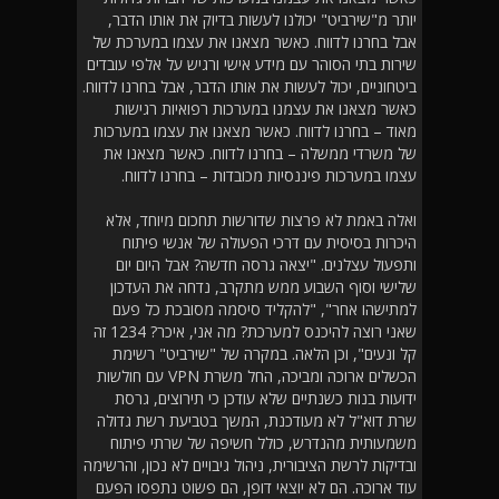
יותר מ"שירביט" יכולנו לעשות בדיוק את אותו הדבר,
אבל בחרנו לדווח. כאשר מצאנו את עצמו במערכת של
שירות בתי הסוהר עם מידע אישי ורגיש על אלפי עובדים
ביטחוניים, יכול לעשות את אותו הדבר, אבל בחרנו לדווח.
כאשר מצאנו את עצמנו במערכות רפואיות רגישות
מאוד – בחרנו לדווח. כאשר מצאנו את עצמו במערכות
של משרדי ממשלה – בחרנו לדווח. כאשר מצאנו את
עצמו במערכות פיננסיות מכובדות – בחרנו לדווח.
ואלה באמת לא פרצות שדורשות תחכום מיוחד, אלא
היכרות בסיסית עם דרכי הפעולה של אנשי פיתוח
ותפעול עצלנים. "יצאה גרסה חדשה? אבל היום יום
שלישי וסוף השבוע ממש מתקרב, נדחה את העדכון
למתישהו אחר", "להקליד סיסמה מסובכת כל פעם
שאני רוצה להיכנס למערכת? מה אני, איכר? 1234 זה
קל ונעים", וכן הלאה. במקרה של "שירביט" רשימת
הכשלים ארוכה ומביכה, החל משרת VPN עם חולשות
ידועות בנות כשנתיים שלא עודכן כי תירוצים, גרסת
שרת דוא"ל לא מעודכנת, המשך בטביעת רשת גדולה
משמעותית מהנדרש, כולל חשיפה של שרתי פיתוח
ובדיקות לרשת הציבורית, ניהול גיבויים לא נכון, והרשימה
עוד ארוכה. הם לא יוצאי דופן, הם פשוט נתפסו הפעם