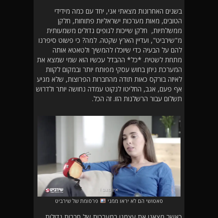
בשנים האחרונות מצאתי אני, יחד עם כמה מידידי
הטובים, מאות מערכות ישראליות פתוחות, חלקן
ממשלתיות, חלקן שייכות לגופים גדולים משמעותית
מ"שירביט", ועדיין הארץ שקטה. למה? כי פשוט סיפרנו
להם על הבעיה כדי שיוכלו להמשיך ולטאטא אותה
מתחת לשטיח. *כל* ההבדל עכשיו הוא שמי שמצא את
המערכת ניחן בחוש עסקי מפותח יותר ובמקום לקוות
לאיזה בורקס כאות תודה מהחברות הפרוצות, שלא מגיע
אף פעם, אגב, החליטו לנקוט עמדה נחושה יותר ולדרוש
תשלום עבור הרשלנות הזו. זה הכל.
סאטושי הם לא יראו ממני
פרסומת של שירביט
כאשר מצאנו את עצמנו במערכות של חברות גדולות