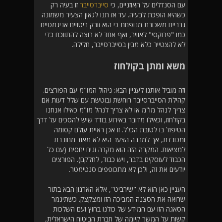
עם הסנדלים על האוזניים, כי
סייברסייבר
זו בעיה רק
כשהיא הופכת לבעיה. עד אז תנו לגאון הצעיר משמונה
גרביים משכורת מנופחת כי הוא זורק ביטויים אניגמטיים
כמו "פרוקסי" לאוויר, ואף אחד לא רוצה להתווכח כדי
לא להצטייר כלא מבין בסייברסייבר, חלילה.
משא ומתן בקולחוז
וזה מוביל אותנו לעניין הבא: ניהול המו"מ עם הפורצים.
קהילת הסייברסייבר רוחשת ובוטשת עם שלל דעות אם
צריך לנהל מו"מ או לא צריך לנהל מו"מ כאילו אנחנו
בקולחוז, וכאילו מדובר באירוע בודד שיש להסכים על דרך
הטיפול בו לטובת הכלל. זו אכן ראיית עולם קסומה
ומכובדת, אך למרבה הצער היא לא מאוד מחוברת
למציאות. המקרה הזה הוא מקרה זניח יחסית (עם כל
הכבוד לעוסקים בדבר, ויש כבוד, לחלקם). הפורצים
יודעים את זה, ולכן לא מתכופפים סנטימטר.
העניין כאן הוא לא "שירביט", אלא הארגון הבא בתור
שרואה את הסצנה המביכה הזו ומצקצק. כשתיגמר
הסאגה הזו עם המידע של כולנו בחוץ ועם השלכות
קשות על המשך קיומה של חברת הביטוח הישראלית,