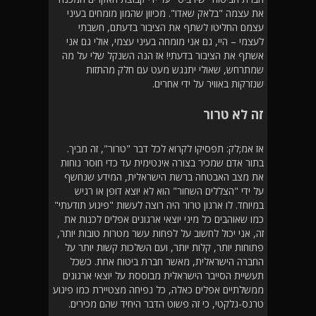
את עצמה "בלאק שאדו". מכיוון שהמון מומחים בעיני
עצמם החליטו לשתף את הציבור בדעתם, חשבתי
לעצמי – היי, גם אני מומחה בעיני עצמי, אולי גם אני
אשתף את הציבור בדעתי! אז הנה השנקל שלי על מה
שמתרחש, שאולי יתנגש מעט עם חלק מהתזות
שנזרקות באוויר על ידי אחרים.
זה לא טרור
אז אמ;לק: תפסיקו לקרוא לכל דבר "טרור", זה מביך.
בתור אדם שמכיר בצורה אינטימית עד כדי חוסר נוחות
את מצב האבטחה ברשת הישראלית, המידע שנחשף
על ידי "הצללים השחור" הוא לא יוצא דופן או רגיש
במיוחד. לו ארגון טרור היה רוצה לעשות "פיגוע תודעתי"
כמו שאוהבים כל מיני יוצאי ארגונים אפלים לכנות את
זה, אני יכול לחשוב על לפחות עשר מטרות טובות יותר,
פתוחות יותר, קלות יותר, ועם השלכות קשות יותר על
החברה הישראלית, מאשר חברת ביטוח אחת. כשכל
תעשיית הסייבר הישראלית מבוססת על יוצאי ארגונים
ממשלתיים אפלים כאלה, כל נפיחה מצטיירת כמו פיגוע
טרנס-גלקטי, כי זה פשוט הדבר היחיד שהם מכירים.