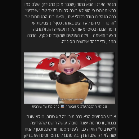
מנהל הארגון הבא בתור (שכבר מוכן במגירה) ישלם כמו
כבש מנומס כי הוא לא רוצה להיות במצב של "שירביט".
ככה מנהלים מודל כלכלי איתן, והאמירות המגוחכות של
"זה טרור כי הם לא רוצים באמת כסף" מצביעות על
חוסר הבנה בסיסי מאוד של התעשייה הזו, ולמרבה
הצער והאימה – אלה האנשים שמקבלים כסף, והרבה
ממנו, כדי לנהל אירועים מסוג זה.
וגם לא התקנת עדכוני אבטחה
פרסומת של שירביט
אירוע הסחיטה הבא כבר מוכן. זה לא טרור, וזו לא עוגת
בננות, זו סחיטה ישנה וטובה. עושה רושם שהפריצה
ל"שירביט" החלה כבר לפני מספר חודשים, ונכון להניח
שזה לא רק שם. הדרך בה מתנהלים הסוחטים היא בדיוק