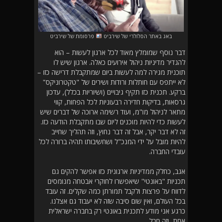
באג באתר הסלולרי של שירביט
פרסומת של שירביט
דבר נוסף שמומלץ מאוד לכל ארגון לעשות – הוא
להגדיר מדיניות ניהול אירועים כאלה. ארגון שיש לו
תוכנית מגירה למה לעשות ביום שמתקבלת דרישה כזו –
לא ייתפס עם חותלות ורודות ושירים של "טקטרוניקס"
ברקע. תכנית כזו תקיף גיבויים (ושיוריות בכלל), עדכון
גרסאות, בדיקות חדירה רבעוניות לכל הפחות, קווי
מתאר לניהול מו"מ, ועוד רשימה ארוכה של דברים שיש
לעשות כדי להיות מוכנים ליום שבו מתקבלת הודעה כזו.
זה לא דבר יקר, אבל זה דבר נחוץ, וזה תהליך שחייב
להיות מובל על ידי המנכ"ל ושחשיבותו תהיה ברורה לכל
עובדי החברה.
אגב, כחלק ממדיניות ארגונית כזו אפשר להקים גם
תכניות "באונטי" שיאפשרו לחוקרי אבטחה מנומסים
לדווח על פרצות ולקבל תמורתן כמה שקלים. זה עובד
בכל העולם, ואין שום סיבה שזה לא יעבוד גם אצלנו.
כרגע אני מודע לתכנית באונטי רק בחברה ישראלית
אחת, וזה חבל.