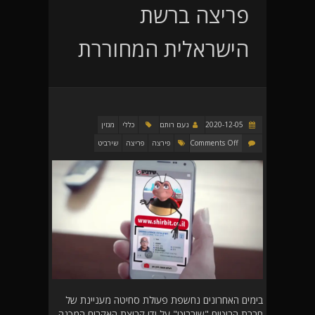
פריצה ברשת
הישראלית המחוררת
2020-12-05
נעם רותם
כללי
מגזין
Comments Off
פירצה
פריצה
שירביט
בימים האחרונים נחשפת פעולת סחיטה מעניינת של
חברת הביטוח "שירביט" על ידי קבוצת האקרים המכנה