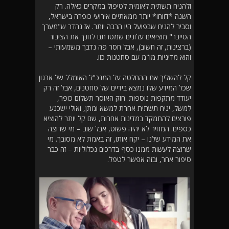
ולהניח תשתית לאומית לטיפול במקרים כאלה. רק
השנה *דווחו* יותר ממאתיים אירועי כופרה בישראל,
וסביר להניח שבפועל היו הרבה יותר. אז נהדר ש"מערך
הסייבר" מוציאים עלונים שמטרתם לחנך את הציבור
(ברצינות, זה חשוב), אבל חסר פה נדבך משמעותי –
והוא מדיניות מו"מ עם סחטנות כזו.
קל להשליך את ההחלטה על המנכ"ל האומלל של ארגון
שכל המידע שלו נמצא בידיים של סחטנים, אבל זה רק
יעודד מתקפות נוספות. חוק האוסר תשלום כופר,
למשל, יניח תשתית אחרת למשא ומתן, ואולי ישכנע
פורצים להתמקד במדינות אחרות, שם קל יותר להוציא
כספים. המחיר לא יהיה פשוט, אבל שוב – מי שרוצה
את המידע שלנו – יקח אותו, זה באמת לא מסובך. מי
שרוצה לעשות ממנו כסף בדרכים נכלוליות – זה כבר
סיפור אחר, ובזה אפשר לטפל.