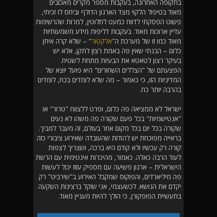
בתקופה האחרונה, בעקבות מספר מקרים מאכזבים
מאוד בטיפול הלקוי מצד הארגון הדולף וביחס לו זכיתי,
פשוט הפסקתי לדווח כמעט לחלוטין, למרות שהרשימות
עדיין ארוכות מאוד. בעקבות דליפות מידע משמעותיות
מאוד כמו זו של מערכת ה"
אלקטור
" – שלא קרה איתן
כלום – הבנתי שאין פה באמת רצון לתקן, אלא יש
בעיקר רצון לטאטא את הבעיות מתחת לשטיח.
הפצעתם של "הצללים השחורים" היא פועל יוצא של
המדיניות הזו, כי כאמור – מה שלא לומדים בכח, לומדים
בהרבה יותר כח.
ישראל לא ממציאה פה כלום, ופרט ללצווח "טרור" או
"אנטישמיות" בכל פעם שקורה פה משהו לא נעים
שקורה בכל יום בכל מקום אחר בעולם, זה מעבר למביך.
בראייה מפוכחת יש להודות שהעובדה שאירוע ציבורי כזה
קורה רק עכשיו ולא קודם היא ברכה, ושצריך לצפות
לעוד הרבה כאלה. כאמור, מהיכרות אינטימית עם הרשת
הישראלית – ארגון פשיעה עם מספיק עזוז יכול לעשות
פה מיליארדים, והפוקוס שמקבל האירוע ב"שירביט" רק
יקדם את הנושא. לכשעצמי, אני שוקל ברצינות השקעה
בתעשיית הפופקורן, כי הולך להיות מעניין מאוד.