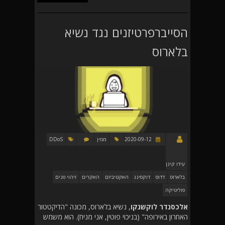
הסייברפרטיזנים נגד נשיא
בלארוס
2020-09-12
מגזין
DDoS
עידו קינן
בלארוס
דדוס
דוקסינג
האקטיביזם
האקרים
זיהוי פנים
פוליטיקה
אלכסנדר לוקשנקו
, נשיא בלארוס, מכונה "הדיקטטור
האחרון באירופה" (בניכוי פוטין, אני מניח). הוא משמש