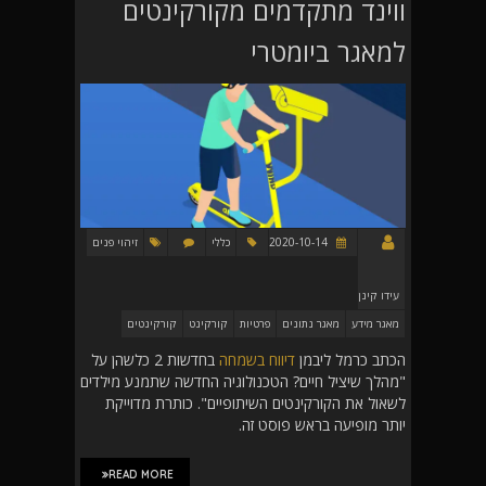
ווינד מתקדמים מקורקינטים
למאגר ביומטרי
2020-10-14
כללי
זיהוי פנים
עידו קינן
מאגר מידע
מאגר נתונים
פרטיות
קורקינט
קורקינטים
הכתב כרמל ליבמן
דיווח בשמחה
בחדשות 2 כלשהן על
"מהלך שיציל חיים? הטכנולוגיה החדשה שתמנע מילדים
לשאול את הקורקינטים השיתופיים". כותרת מדוייקת
יותר מופיעה בראש פוסט זה.
READ MORE