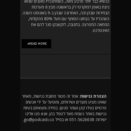
כנשיא כבר יותר מרבע מאה, כשמתנגדיו טוענים שהוא
ניצח באופן דמוקרטי רק בראשונה מבין 6 מערכות
הבחירות שבהן זכה, האחרונה שבהן ב-9 באוגוסט השנה.
כשהכריז על נצחונו הסוחף עם מעל 80% מהקולות,
המחאה התפרצה. בתגובה, לוקשנקו סגר להם את
האינטרנט.
READ MORE
הצהרת נגישות
: אתר זה פטור מחובת נגישות, מאחר
שאינו מציע מוצרים ושירותים, ומופעל על ידי אנשים
פרטיים (עידו קינן ועומר סנש). במידה ומצאתם בעיות
נגישות באתר נשמח מאד לטפל בהן. אנא פנו אלינו
ישירות: 051-5626638 או במייל go@podcasti.co.