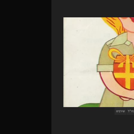
ה"ל
שירביט