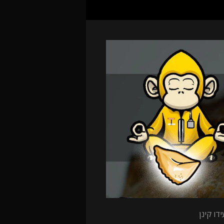
דו קינן