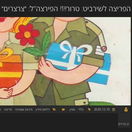
הפריצה לשירביט: טרור!!1! הפירצה"ל: *צרצרים*
2020-12-10
כללי
מגזין
דליפת מידע
פירצת אבטחה
פריצה
צ
רן בר-זיק