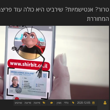
טרור? אנטישמיות? שירביט היא כולה עוד פרי
המחוררת
2020-12-05
כללי
מגזין
פירצה
פריצה
שירביט