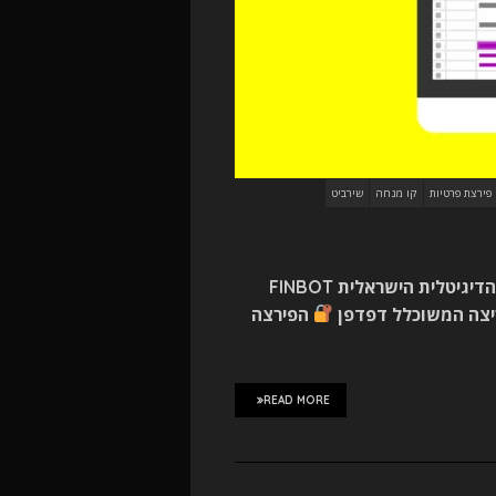
פירצת פרטיות
קו מנחה
שירביט
סייברסייבר ודה-מרקר חושפים: פירצה במערכת הנהלת החשבונות הדיגיטלית הישראלית FINBOT
ריצה המשוכלל דפדפן
הפירצה
READ MORE