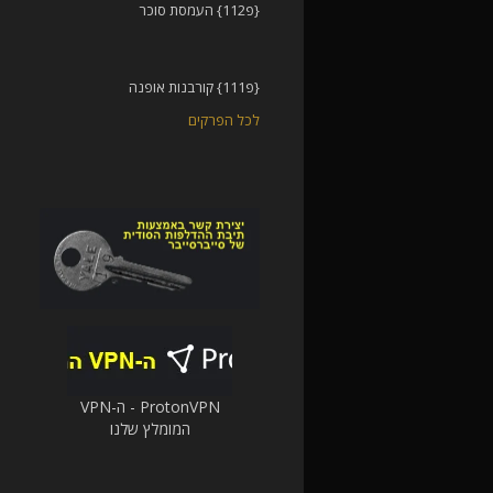
{פ112} העמסת סוכר
{פ111} קורבנות אופנה
לכל הפרקים
ProtonVPN - ה-VPN
המומלץ שלנו