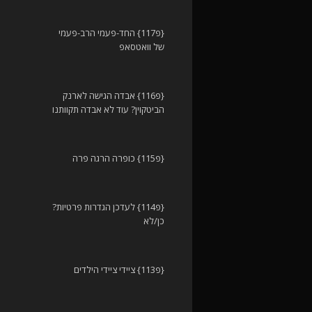
{פ117} החד-פעמי הרב-פעמי
של וואטסאפ
{פ116} אבדה הגישה לארנק
הביטקוין? עוד לא אבדה תקוותנו
{פ115} כופרה הרגה פרה
{פ114} לעדכן הגדרות פרטיות?
כן/לא
{פ113} ציידי ציידי הילדים