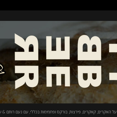
על האקרים, קאקרים, פירצות, בורקס ופחמימות בכללי, עם נעם רותם & עי