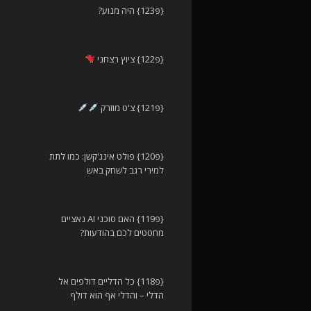
{פ123} היה מנוע?
{פ122} ציוץ רצחני
{פ121} צ'ט מוזרק
{פ120} פולט אינג'קשן: כמו לתת
למירי רגב לשחק באש
{פ119} האם סוכני AI נאציים
מחטטים לכם בהודעות?
{פ118} כל הדליים דולפים אל
הדלי – והדלי אף הוא דולף