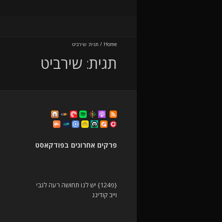
Home
/
תגית:
שירביט
תגית:
שירביט
פרקים אחרונים בפודקאסט
{פ124} יש לנו תחושה רעה לגבי
וייב קודינג