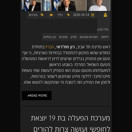
2020-10-14
כללי
בחירות
עידו קינן
דליפה
הגדרות פרטיות
מידע
פרטיות
רון חולדאי
ראש מדינת תל אביב,
רון חולדאי
,
הכריז
בתחילת
החודש שהוא מתכוון להתמודד בבחירות הארציות, כי אף
פעם אין מספיק גנרלים שרוצים לרוץ לראשות הממשלה
מטעם השמאל המרכזי. בשבוע הראשון
למועמדותו-מטעם-עצמו הוא הספיק לעשות שתי טעויות
סייברסייבר: לדלוף מידע שהתכוון לשמור בפרטיות,
ולסמן את המידע הזה לטובת מי שהתקשה למצוא אותו.
READ MORE
מערכת הפעלה בת 19 יוצאת
לחופשי ועושה צרות להורים