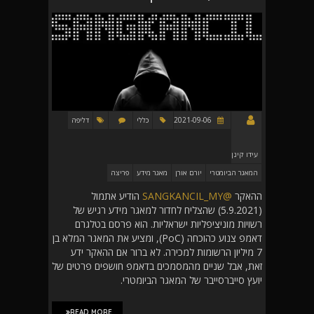
2021-09-06
כללי
דליפה
עידו קינן
המאגר הביומטרי
יורם אורן
מאגר מידע
פריצה
ההאקר
@SANGKANCIL_MY
הודיע אתמול
(5.9.2021) שהצליח לחדור למאגר מידע רגיש של
רשויות מוניציפליות ישראליות. הוא פרסם בטלגרם
דאמפ צנוע כהוכחה (PoC), ומציע את המאגר המלא בן
7 מיליון הרשומות למכירה. לא ברור אם ההאקר ידע
זאת, אבל שניים מהמסמכים בדאמפ חושפים פרטים של
יועץ סייברסייבר של המאגר הביומטרי.
READ MORE