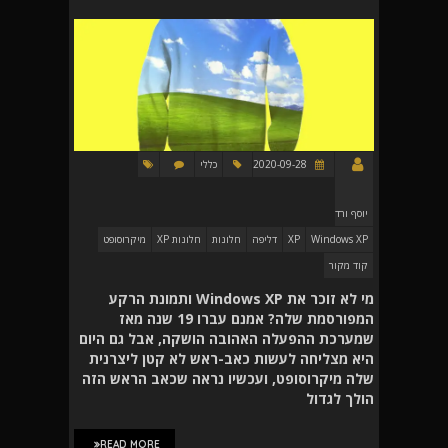
2020-09-28
כללי
יוסף ורד
Windows XP
XP
דליפה
חלונות
חלונות XP
מיקרוסופט
קוד מקור
מי לא זוכר את Windows XP ותמונת הרקע
המפורסמת שלה? אמנם עברו 19 שנה מאז
שמערכת ההפעלה האהובה הושקה, אבל גם היום
היא מצליחה לעשות כאב-ראש לא קטן ליצרנית
שלה מיקרוסופט, ועכשיו נראה שכאב הראש הזה
הולך לגדול
READ MORE