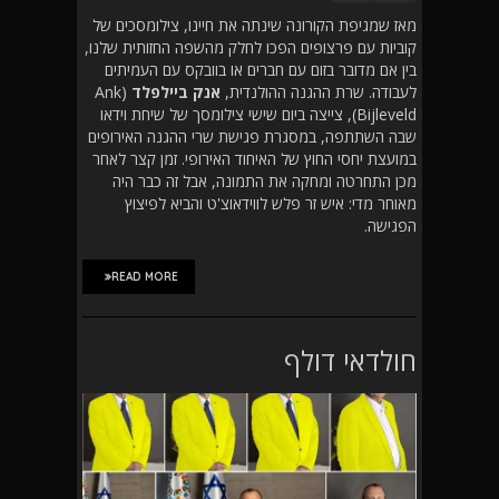
מאז שמגיפת הקורונה שינתה את חיינו, צילומסכים של
קוביות עם פרצופים הפכו לחלק מהשפה החזותית שלנו,
בין אם מדובר בזום עם חברים או בוובקס עם העמיתים
לעבודה. שרת ההגנה ההולנדית,
אנק ביילפלד
(Ank
Bijleveld), צייצה ביום שישי צילומסך של שיחת וידאו
שבה השתתפה, במסגרת פגישת שרי ההגנה האירופים
במועצת יחסי החוץ של האיחוד האירופי. זמן קצר לאחר
מכן התחרטה ומחקה את התמונה, אבל זה כבר היה
מאוחר מדי: איש זר פלש לווידאוצ'ט והביא לפיצוץ
הפגישה.
READ MORE
חולדאי דולף