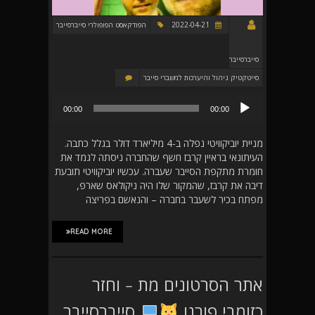
2022-04-21
הפודקאסט הפופולרי סייברסייבר
סייברסייבר
סייטקטיק ניהול והיערכות למשברי סייבר
נגן
00:00
00:00
אודיו
מניית יוביקוויטי נפלה ב-4 מיליארד דולר בגלל כתבה.
העיתונאי בראיין קרבז חשף שהחברה ניסתה לגמד את
חומרת מתקפת הסייבר שעברה. עכשיו יוביקוויטי תובעת
דיבה את קרבז, שהמקור שלו היה ניקולאס שארפ,
מפתח בכיר לשעבר בחברה – והנאשם בפריצה
READ MORE
אתר הסרטונים מת – וחזר
כזומבי פורנו
סייברסייבר