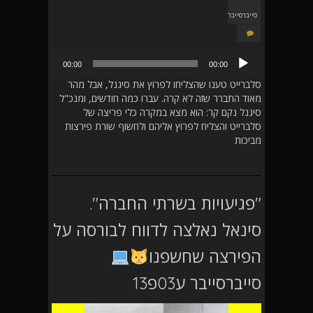
סייברסייבר
נגן
00:00
00:00
אודיו
סלברייט טענו שהצליחו לפרוץ את סיגנל, אבל מהר
מאוד התברר שזה לא קרה. עברו כמה חודשים, ומנכ"ל
סיגנל נקם קר: הוא מצא במקרה כלי פריצה של
סלברייט והצליח לפרוץ אליהם ולחשוף שורת פירצות
מביכות
"פגיעויות בשרתי החברה".
סינאל נאלצה לדווח לבורסה על
הפירצה שחשפנו
סייברסייבר ע03פ13