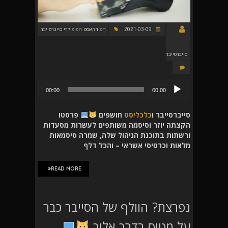
2021-03-09
הפודקאסט הפופולרי סייברסייבר
סייברסייבר
נגן
00:00
00:00
אודיו
סייברסייבר ו
כלכליסט
חושפים
פרסטו
הקצתה יוזר וסיסמה משותפים לעשרות מסעדות
ורשתות בתוכנת הניהול שלה, שמרה סיסמאות
מלאות וכרטיסי אשראי – והכל דלף
READ MORE
נפרצת? הוולף של הסייבר כבר
על מטוס בדרך אליך