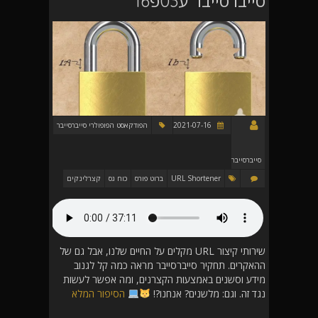
סייברסייבר ע03פ16
2021-07-16
הפודקאסט הפופולרי סייברסייבר
סייברסייבר
URL Shortener
ברוט פורס
כוח גס
קצרלינקים
שירותי קיצור URL מקלים על החיים שלנו, אבל גם של
ההאקרים. תחקיר סייברסייבר מראה כמה קל לגנוב
מידע וסשנים באמצעות הקצרנים, ומה אפשר לעשות
נגד זה. וגם: מלשנים? אנחנו?!
הסיפור המלא