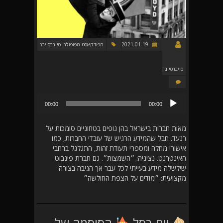
2021-01-19
הפודקאסט הפופולרי סייברסייבר
סייברסייבר
נגן
00:00
00:00
אודיו
מאות חברות בישראל בהן גופים בטחוניים סומכות על
רנעד. חבל שהמידע הרגיש של עובדי החברות, כמו
אישורי מחלה ומספרי תעודת זהות, התגלגל ברחבי
האינטרנט. נציגיה: ״השמצות״. גם חברת פינבוט
שילשלה מידע בעייתי לכל עבר אך הגיבה בצורה
מקצועית: ״מודים על הצפת החולשה״
יום בסל
הסיסמה של