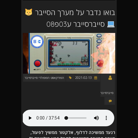
בואו נדבר על מערך הסייבר
סייברסייבר ע03פ08
2021-02-13
הפודקאסט הפופולרי סייברסייבר
סייברסייבר
רנעד ממשיכה לדלוף, אלקטור ממשיך לפעול,