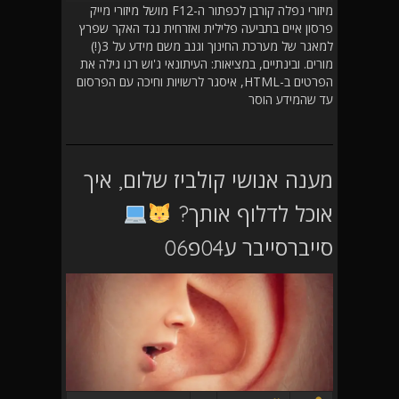
מיזורי נפלה קורבן לכפתור ה-F12 מושל מיזורי מייק
פרסון איים בתביעה פלילית ואזרחית נגד האקר שפרץ
למאגר של מערכת החינוך וגנב משם מידע על 3(!)
מורים. ובינתיים, במציאות: העיתונאי ג'וש רנו גילה את
הפרטים ב-HTML, איסגר לרשויות וחיכה עם הפרסום
עד שהמידע הוסר
מענה אנושי קולביז שלום, איך
אוכל לדלוף אותך?
סייברסייבר ע04פ06