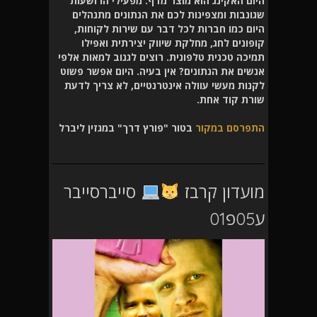
היום האקינג הוא מוצר מדף. מפעילי הרושעות
שגונבות ומצפינות לכם את הנתונים מתנהלים
היום כמו חברות לכל דבר עם שירות לקוחות,
קופונים לחג, מחלקת שיווק יצירתית ואפילו
תמיכה טכנית טלפונית. רוצים לגנוב למאות אלפי
אנשים את הנתונים? אין בעיה. היום אפשר פשוט
לקנות מעשי עוולה אינטרנטיים, לא צריך לדעת
שורת קוד אחת.
התפרסם במקור
בטור "פורץ דרך" במגזין ליברל
מועדון קרבז
סייברסייבר
ע05פ01