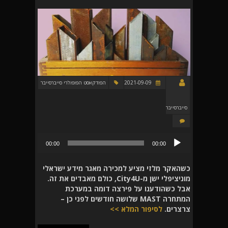
2021-09-09
הפודקאסט הפופולרי סייברסייבר
סייברסייבר
נגן
00:00
00:00
אודיו
כשהאקר מלזי מציע למכירה מאגר מידע ישראלי
מוניציפלי ישן מ-City4U, כולם מאבדים את זה.
אבל כשהודענו על פירצה דומה במערכת
המתחרה MAST שלושה חודשים לפני כן –
צרצרים.
לסיפור המלא >>