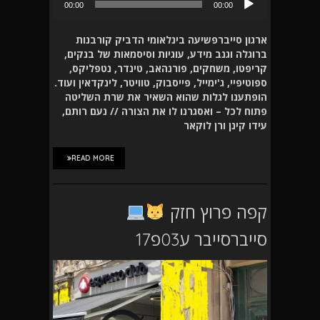
00:00
00:00
אודיו
ארגון סייברפשיעה בינלאומי הדביק קורבנות
ברוגלה וגנב מידע, עוגיות וסיסמאות של בנקים,
קריפטו, משחקים, פורנהאב, טינדר, נטפליקס,
ספוטיפיי, ג'ימייל, פייסבוק, טוויטר, לינקדאין ועוד.
הופתענו לגלות שהוא השאיר את שרת השליטה
פתוח לכל – ואסגרנו לו את הצורה // נעם רותם,
עידו קינן ורן לוקאר
READ MORE
קפה פרוץ חזק
סייברסייבר ע03פ17