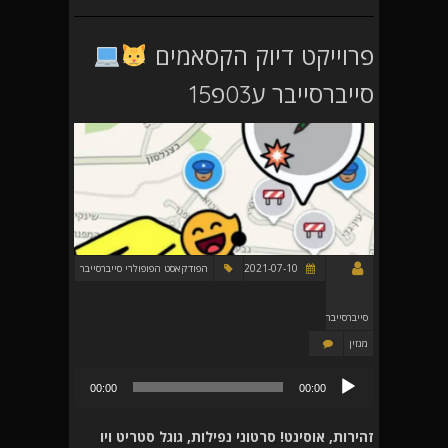
פרוייקט דיוק הקסאמים
סייברסייבר ע03פ15
2021-07-10
הפודקאסט הפופולרי סייברסייבר
סייברסייבר
מגזין
נגן
00:00
00:00
אודיו
זהירות, אוסינט! סרטוני נפילות, גוגל סטריט ויו