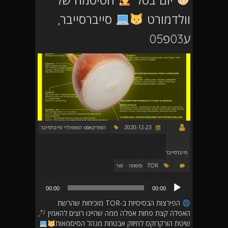
וולדמורט
סייברסייבר,
ע03פ05
2020-12-23
הפודקאסט הפופולרי סייברסייבר
סייברסייבר
TOR
סיסמה
תור
נגן
00:00
00:00
אודיו
הפירצות הבסיסיות ב-TOR מוכיחות שהרשת
האפלה קצת פחות אפלה ממה שהיינו רוצים להאמין
שיטת הורקרוקס לחיזוק אבטחת מנהל הסיסמאות