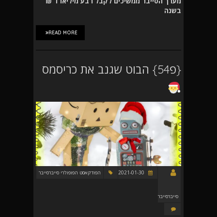
מערך הסייבר ממשיכים לקבל רבע מיליארד ₪
בשנה
READ MORE
{פ54} הבוט שגנב את כריסמס
2021-01-30
הפודקאסט הפופולרי סייברסייבר
סייברסייבר