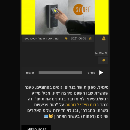
2021-06-08
הפודקאסט הפופולרי סייברסייבר
סייברסייבר
נגן
00:00
00:00
אודיו
סינאל, ספקית של בנקים וגופים בטחוניים, טענה
שהשרת שבו חשפנו פירצה "אינו מכיל מידע
רגיש/בעייתי ולא מדובר בנתונים אמיתיים". זה
נגמר ב
דוח מיידי לבורסה
על "מס' פגיעויות
בשרתי החברה", ובגילוי חדירות של 3 האקרים
עויינים (לפחות) בעשור האחרון
READ MORE