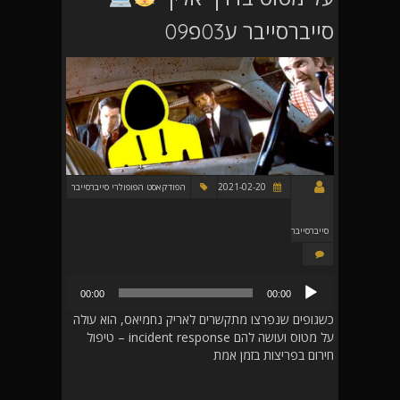
סייברסייבר ע03פ09
2021-02-20
הפודקאסט הפופולרי סייברסייבר
סייברסייבר
נגן
00:00
00:00
אודיו
כשגופים שנפרצו מתקשרים לאריק נחמיאס, הוא עולה
על מטוס ועושה להם incident response – טיפול
חירום בפריצות בזמן אמת