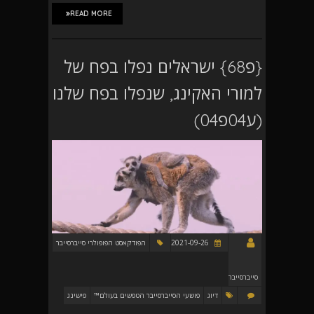
READ MORE
{פ68} ישראלים נפלו בפח של
למורי האקינג, שנפלו בפח שלנו
(ע04פ04)
2021-09-26
הפודקאסט הפופולרי סייברסייבר
סייברסייבר
דיוג
פושעי הסייברסייבר הטפשים בעולם™
פישינג