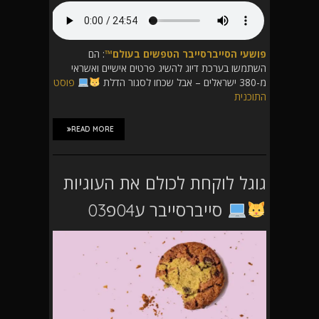
פושעי הסייברסייבר הטפשים בעולם™
: הם
השתמשו בערכת דיוג להשיג פרטים אישיים ואשראי
מ-380 ישראלים – אבל שכחו לסגור הדלת
פוסט
התוכנית
READ MORE
גוגל לוקחת לכולם את העוגיות
סייברסייבר ע04פ03