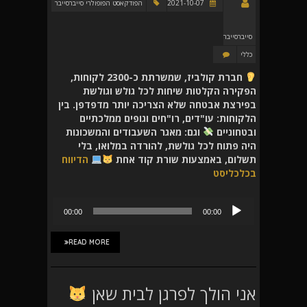
2021-10-07
הפודקאסט הפופולרי סייברסייבר
סייברסייבר
כללי
חברת קולביז, שמשרתת כ-2300 לקוחות,
הפקירה הקלטות שיחות לכל גולש וגולשת
בפירצת אבטחה שלא הצריכה יותר מדפדפן. בין
הלקוחות: עו"דים, רו"חים וגופים ממלכתיים
ובטחוניים
וגם: מאגר השעבודים והמשכונות
היה פתוח לכל גולשת, להורדה במלואו, בלי
תשלום, באמצעות שורת קוד אחת
הדיווח
בכלכליסט
נגן
00:00
00:00
אודיו
READ MORE
אני הולך לפרגן לבית שאן