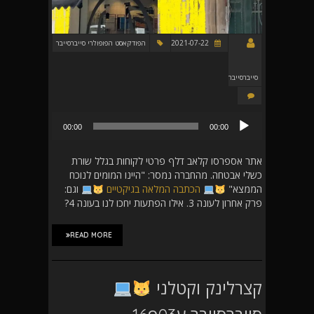
2021-07-22
הפודקאסט הפופולרי סייברסייבר
סייברסייבר
נגן
00:00
00:00
אודיו
אתר אספרסו קלאב דלף פרטי לקוחות בגלל שורת
כשלי אבטחה. מהחברה נמסר: "היינו המומים לנוכח
הממצא"
הכתבה המלאה בגיקטיים
וגם:
פרק אחרון לעונה 3. אילו הפתעות יחכו לנו בעונה 4?
READ MORE
קצרלינק וקטלני