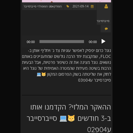
2021-09-14
הפודקאסט הפופולרי סייברסייבר
סייברסייבר
נגן
00:00
00:00
אודיו
גוגל כרום יפסיק לאפשר עוגיות צד ג' ויחליף אותן ב-
FLOC, שמקבצת יחד הרבה גולשים שמתעניינים באותם
נושאים. גוגל מציגה את זה כשיפור פרטיות, אבל הבעיות
הרבות בשיטה מעידות שהמטרה האמיתית של גוגל היא
לחזק את שליטתה בשוק הפרסום המקוון
סייברסייבר ע04פ03
ההאקר המלזי? הקדמנו אותו
ב-3 חודשים
סייברסייבר
ע04פ02