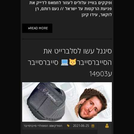
ופקקים בווייז עלולים לעזור לחמאס לדייק את
פגיעת הרקטות על ישראל // נעם רותם, רן
לוקאר, עידו קינן
READ MORE
סיגנל עשו לסלברייט את
הסייברסייבר
סייברסייבר
ע03פ14
2021-06-25
הפודקאסט הפופולרי סייברסייבר