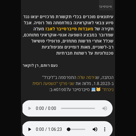
סייברסייבר
עיתונאים מוכרים בכלי תקשורת מרכזיים יצאו נגד
סיוע צבאי לאוקראינה במלחמתה מול רוסיה. אבל
חקירה של
מעבדות סייברסייבר לאבז
מעלה
שמדובר במבצע השפעה אנטי-אוקראיני מתוחכם,
שכלל אתרי חדשות מתחזים, פרופילי סושיאל
רב-לשוניים, מאות דומיינים ומניפולציות
טכנולוגיות על רשתות חברתיות
נעם רותם, רן לוקאר
הכתבה, ש
גירסה שלה
התפרסמה ב"ליברל"
ב-1.8.2023, מלווה את
שני פרקי "השפעה רוסית
ניכרת"
סייברסייבר ע07פ01א-ב: