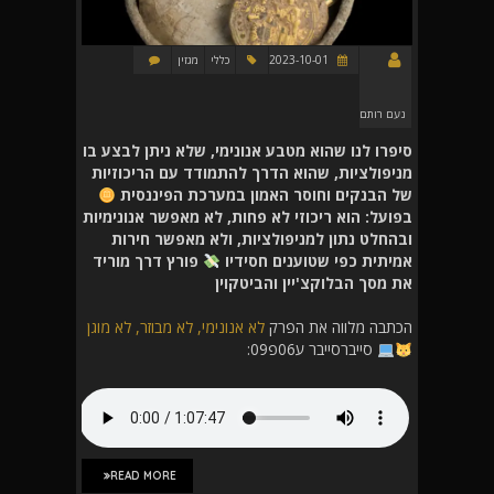
2023-10-01
כללי
מגזין
נעם רותם
סיפרו לנו שהוא מטבע אנונימי, שלא ניתן לבצע בו
מניפולציות, שהוא הדרך להתמודד עם הריכוזיות
של הבנקים וחוסר האמון במערכת הפיננסית
בפועל: הוא ריכוזי לא פחות, לא מאפשר אנונימיות
ובהחלט נתון למניפולציות, ולא מאפשר חירות
אמיתית כפי שטוענים חסידיו
פורץ דרך מוריד
את מסך הבלוקצ'יין והביטקוין
הכתבה מלווה את הפרק
לא אנונימי, לא מבוזר, לא מוגן
סייברסייבר ע06פ09:
READ MORE