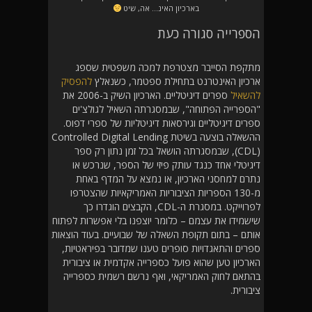
בארכיון האינ… אה, שיט
הספרייה סגורה כעת
מתקפת הסייבר מצטרפת למכה משפטית שספג
ארכיון האינטרנט בתחילת ספטמר, כשנאלץ
להפסיק
להשאיל
ספרים דיגיטליים. הארכיון השיק ב-2006 את
"הספרייה הפתוחה", שבמסגרתה השאיל לגולצ'ים
ספרים דיגיטליים וגירסאות דיגיטליות של ספרי דפוס.
ההשאלה בוצעה בשיטת Controlled Digital Lending
(CDL), שבמסגרתה הושאל בכל זמן נתון רק ספר
דיגיטלי אחד כנגד עותק פיזי של הספר, שנרכש או
נתרם למחסני הארכיון, או נמצא על המדף באחת
מ-130 הספריות הציבוריות האמריקאיות שהצטרפו
לפרוייקט. במסגרת ה-CDL, הקבצים הוגדרו כך
שישמידו את עצמם – כלומר יוצפנו בלי אפשרות לפתוח
אותם – בתום תקופת השאלה של שבועיים. בעוד הוצאות
ספרים והתאגדויות סופרים טענו שמדובר בפיראטיות,
הארכיון טען שהוא פועל כספרייה אקדמית או ציבורית
בהתאם לחוק האמריקאי, ואף נרשם רשמית כספרייה
ציבורית.