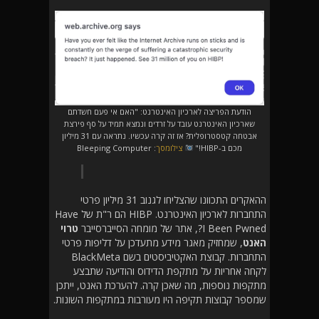
הודעת הפריצה לארכיון האינטרנט: "האם אי פעם חשדתם
שארכיון האינטרנט עובד על זרדים ונמצא תמיד על סף פירצת
אבטחה קטסטרופלית? אז זה קרה עכשיו. נתראה עם 31 מיליון
מכם ב-HIBP!"
צילומסך
: Bleeping Computer
ההאקרים התכוונו שהצליחו לגנוב 31 מיליון פרטי
התחברות לארכיון האינטרנט. HIBP הם ר"ת של Have
I Been Pwned?, אתר של מומחה הסייברסייבר
טרוי
האנט
, שמחזיק מאגר מידע מתעדכן על דליפות פרטי
התחברות. קבוצת האקטיביסטים בשם BlackMeta
לקחה אחריות על מתקפת הדידוס והודיעה שתבצע
מתקפות נוספות, מה שאכן קרה. להערכת האנט, ייתכן
שמספר קבוצות תקיפה היו מעורבות במתקפות השונות.