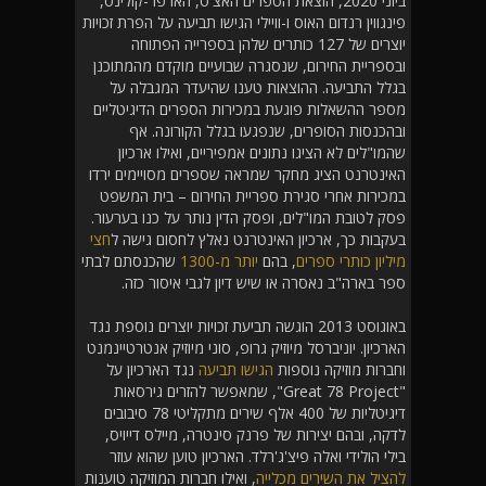
ביוני 2020, הוצאת הספרים האצ'ט, הארפר-קולינס,
פינגווין רנדום האוס ו-וויילי הגישו תביעה על הפרת זכויות
יוצרים של 127 כותרים שלהן בספרייה הפתוחה
ובספריית החירום, שנסגרה שבועיים מוקדם מהמתוכנן
בגלל התביעה. ההוצאות טענו שהיעדר המגבלה על
מספר ההשאלות פוגעת במכירות הספרים הדיגיטליים
ובהכנסות הסופרים, שנפגעו בגלל הקורונה. אף
שהמו"לים לא הציגו נתונים אמפיריים, ואילו ארכיון
האינטרנט הציג מחקר שמראה שספרים מסויימים ירדו
במכירות אחרי סגירת ספריית החירום – בית המשפט
פסק לטובת המו"לים, ופסק הדין נותר על כנו בערעור.
בעקבות כך, ארכיון האינטרנט נאלץ לחסום גישה ל
חצי
מיליון כותרי ספרים
, בהם
יותר מ-1300
שהכנסתם לבתי
ספר בארה"ב נאסרה או שיש דיון לגבי איסור כזה.
באוגוסט 2013 הוגשה תביעת זכויות יוצרים נוספת נגד
הארכיון. יוניברסל מיוזיק גרופ, סוני מיוזיק אנטרטיינמנט
וחברות מוזיקה נוספות
הגישו תביעה
נגד הארכיון על
"Great 78 Project", שמאפשר להזרים גירסאות
דיגיטליות של 400 אלף שירים מתקליטי 78 סיבובים
לדקה, ובהם יצירות של פרנק סינטרה, מיילס דייויס,
בילי הולידי ואלה פיצ'ג'רלד. הארכיון טוען שהוא עוזר
להציל את השירים מכלייה
, ואילו חברות המוזיקה טוענות