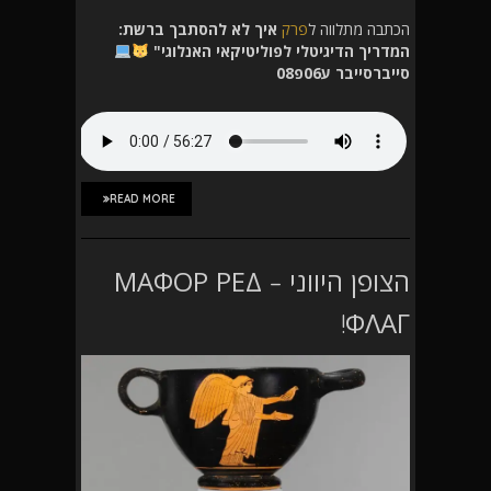
הכתבה מתלווה ל
פרק
איך לא להסתבך ברשת:
המדריך הדיגיטלי לפוליטיקאי האנלוגי"
סייברסייבר ע06פ08
READ MORE
הצופן היווני – ΜΑΦΟΡ ΡΕΔ
ΦΛΑΓ!