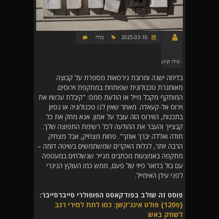
2025-03-10
כללי
עידו קינן
בדיחה ישנה ומרובת גירסאות מספרת על קבוצה
מאותגרת טכנולוגית שפותחת במתקפת וירוסים.
המותקף מקבל מייל או הודעת סמס: "קיבלת עכשיו את
וירוס אל-קעאדה. מאחר שאין לנו טכנולוגיה או נסיון
בתכנות, הווירוס הזה עובד על אמון. אנא מחק את כל
קבצייך והעבר את ההודעה לכל רשימת התפוצה שלך.
תודה ואללה יברך אותך". פחות מצחיק, אבל מצחיק
הרבה יותר, לגלות האקרים שמשתמשים בשיטה דומה –
מתקפה באמצעות מכתבים מנייר שנשלחים במעטפה
עם בול בדואר פיזי של פעם, ממש כמו העוקץ הניגרי
לפני עידן האימייל.
פוסט זה שולב בפודקאסט הפופולרי סייברסייבר:
{פ120} פולט אינג'קשן: כמו לתת למירי רגב
לשחק באש