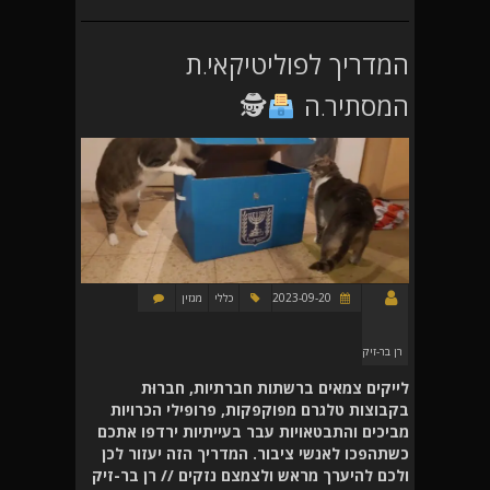
המדריך לפוליטיקאי.ת
המסתיר.ה
🕵
2023-09-20
כללי
מגזין
רן בר-זיק
לייקים צמאים ברשתות חברתיות, חברוּת
בקבוצות טלגרם מפוקפקות, פרופילי הכרויות
מביכים והתבטאויות עבר בעייתיות ירדפו אתכם
כשתהפכו לאנשי ציבור. המדריך הזה יעזור לכן
ולכם להיערך מראש ולצמצם נזקים // רן בר-זיק