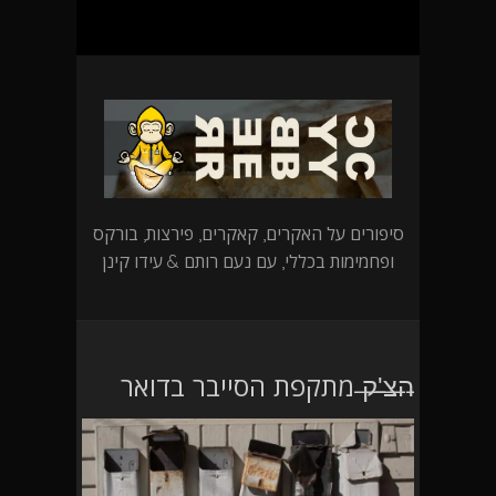
סיפורים על האקרים, קאקרים, פירצות, בורקס
ופחמימות בכללי, עם נעם רותם & עידו קינן
̶ה̶צ̶'̶ק̶ מתקפת הסייבר בדואר