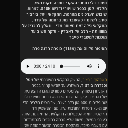
סיפור בלי נחמה: האקרי כופרה תקפו משק
חקלאי קטן בכפר שוויצרי ודרשו 10K$. למרות
שיבוש העדכונים מהרפת, החקלאי ויטל בירצ'ר
סירב לשלם • כשעובר מת ברחמה של פרה,
החקלאי גילה זאת מאוחר מדי – ונאלץ להכריז על
מוווווותה • חלב על דאבדין – ולקח חשוב על
מוכנות למשברי סייבר
הסיפור מלווה את {פ115} כופרה הרגה פרה
האובהוף בירצ'ר
, המשק החקלאי המשפחתי של
ויטל
ו
סנדרה
בירצ'ר
, משתרע על שליש קמ"ר בכפר
האגנדורן בשווייץ, קילומטרים ספורים מהגדה הצפונית
של נהר צוג. עיקר התוצרת שלו הוא גבינות ומוצרי חלב
שמופקים מ-600 טון חלב בשנה, שרובוטים חולבים מדי
יום מ-75 הפרות החולבות שלו, מזני הולשטיין ורד
הולשטיין. דווקא הטכנולוגיה החקלאית המתקדמת היתה
בעוכרי המשק, משום שלא גובתה בתוכנית להתמודדות
עם משברי סייבר, ומתקפת הכופרה הביאה למותה של