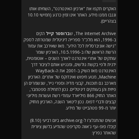
האקרים תקפו את "ארכיון האינטרנט", השחיתו אותו
וגנבו ממנו מידע. האתר אינו זמין כרגע (חמישי 10.10
בצהריים).
The Internet Archive, ש
ברוסטר קייל
הקים
ב-1996, הוא מלכ"ר ספרייה דיגיטלית שמטרתה לספק
"גישה אוניברסלית לכל הידע". מאז שאירכב את עמוד
הרשת הראשון שלו ב-10.5.1996, הארכיון שומר
עותקים של אתרי אינטרנט לאורך השנים – אוטומטית,
ידנית ולפי בקשת גולשים, ומנגיש אותם לציבור דרך
האינטרנט מאז השיק ב-2001 את ה-WayBack
Machine, מנוע חיפוש ואינדוקס של אתרים. הארכיון
מארכב גם תוכנות, קבצי מדיה וספרי נייר, שנשמרים הן
פיזית והן בעותקים דיגיטליים. נכון לתחילת ספטמבר,
האתר החזיק 866 מיליארד עמודי רשת ועשרות מיליוני
קבצים ודברי דפוס. נכון לינואר השנה, הארכיון מחזיק
יותר מ-99 פטהבייט של מידע.
אנשים שהתגלצ'ו ל-archive.org ביום רביעי (8.10)
קיבלו פופ-עף ג'אווה סקריפט שהודיע בלשון ציורית
שהאתר נפרץ: