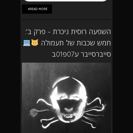
READ MORE
השפעה רוסית ניכרת – פרק ב':
חמש שכבות של תעמולה
סייברסייבר ע07פ01ב