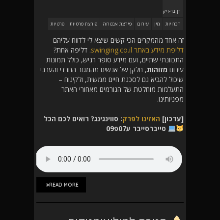
רן בר-זיק
הכרויות
מין
עירום
פירצת אבטחה
פירצת פרטיות
פרטיות
זה אחד מהמקרים הכי קשים שיצא לי לדווח עליהם –
דליפת מידע באתר swinging.co.il
. דליפה אחת?
התכוונתי שתיים, ועם מידע סופר רגיש, כולל תמונות
עירום
מזוהות
, חלקן של אנשים מהמגזר החרדי והערבי
שיכול להביא גם לסכנת חיים ממשית, ולקינוח –
התעלמות מוחלטת של הגורמים מאחורי האתר
מפניותינו.
[עדכון]
האזינו לפרק
: סווינגינג? רואים לכם הכל
סייברסייבר ע07פ09
READ MORE