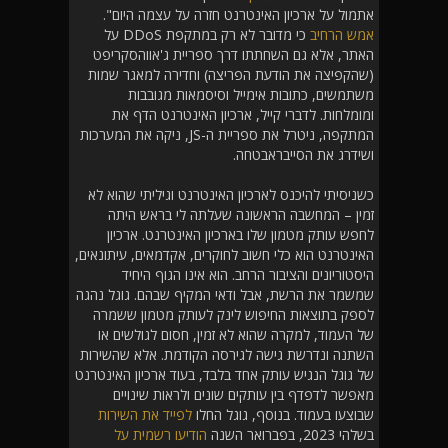
אתמול על ארכיון האינטרנט חזרה על עצמה היום".
אמש הרחיב
כי מדובר לא רק במתקפת DDoS על
האתר, אלא גם השחתתו דרך ספריית ג'אווהסקריפט
(שהקפיצה את הודעת הפריצה) וחדירה למאגר שמות
משתמשים, כתובות אימייל וסיסמאות מגובבות
ומומלחות. לדברי קייל, ארכיון האינטרנט הדף את
המתקפה, ניטרל את ספריית ה-JS, ניקה את המערכות
ושידרג את הסייבראבטחה.
כשניסיתי להיכנס לארכיון האינטרנט וגיליתי שהוא לא
זמין – המחשבה הראשונה שעלתה לי בראש היתה
לחפש עותק מטמון שלו בארכיון האינטרנט. ארכיון
האינטרנט הוא כלי חשוב לחוקרים, אקדמאים, עיתונאים,
היסטוריונים והציבור הרחב. הוא אינו הגוף היחיד
שמשמר את הרשת, אבל ודאי המקיף שבהם. גוגל נהגה
לספק בתוצאות החיפוש לינק לעותק מטמון ששמרה
של העמוד, למקרה שהוא לא זמין, חסום לגולשים או
השתנה ונדרשת גישה לגירסה הקודמת. אלא שהשירות
של גוגל הנגיש עותק אחד בלבד, בעוד ארכיון האינטרנט
מאפשר לדפדף בין עותקים שונים ולראות שינויים
שבוצעו בעמוד. בנוסף, גוגל החלו
לפייד את השירות
בשלהי 2023, בפברואר השנה
הודיעו רשמית על