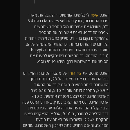
האנט
אישר
ל"בליפינג קומפיוטר" שקיבל את מאגר
פרטי התחברות, קובץ בשם ia_users.sql בנפח 6.4
ג"ב, ושווידא את אמיתותו מול מספר משתמשים
שפרטיהם דלפו. האנט אישר גם את המספר
שההאקרים נקבו בו – 31 מיליון כתובות אימייל ייחודיות
של חברים רשומים באתר, וכן שמות המשתמש שלהם,
מועדי שינוי סיסמאות, סיסמאות מוגנות ב-bcrypt
(גיבוב והמלחה, כלומר שהגנבים יתקשו לפענח את
הסיסמאות ולהשתמש בהן) ומידע פנימי נוסף.
האנט פרסם את
ציר הזמן
של משבר הסייבר: ההאקרים
ככל הנראה גנבו את המאגר ב-28.9, חותמת הזמן
המאוחרת ביותר במאגר. האנט קיבל את המאגר
ב-30.9, התפנה לנתח אותו ב-5.10, וב-6.10 פנה
לארכיון האינטרנט לבצע אסגרה אחראית. ב-7.10
ארכיון האינטרנט אישר שאכן נפרץ, ב-8.10 האנט פנה
שוב לקבל מהם הודעת אסגרה ולהודיע שיפרסם את
דבר הדליפה למחרת, ב-9.10, אבל אז ההאקרים ביצעו
מתקפת DDoS והשחיתו את האתר עם הודעת
הפריצה, והאנט החליט לתת לארכיון האינטרנט עוד יום