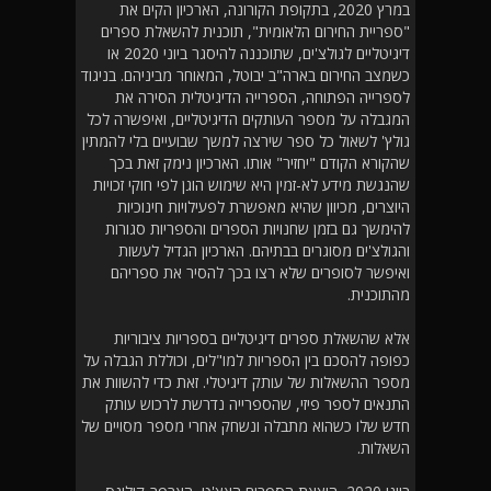
במרץ 2020, בתקופת הקורונה, הארכיון הקים את
"ספריית החירום הלאומית", תוכנית להשאלת ספרים
דיגיטליים לגולצ'ים, שתוכננה להיסגר ביוני 2020 או
כשמצב החירום בארה"ב יבוטל, המאוחר מביניהם. בניגוד
לספרייה הפתוחה, הספרייה הדיגיטלית הסירה את
המגבלה על מספר העותקים הדיגיטליים, ואיפשרה לכל
גולץ' לשאול כל ספר שירצה למשך שבועיים בלי להמתין
שהקורא הקודם "יחזיר" אותו. הארכיון נימק זאת בכך
שהנגשת מידע לא-זמין היא שימוש הוגן לפי חוקי זכויות
היוצרים, מכיוון שהיא מאפשרת לפעילויות חינוכיות
להימשך גם בזמן שחנויות הספרים והספריות סגורות
והגולצ'ים מסוגרים בבתיהם. הארכיון הגדיל לעשות
ואיפשר לסופרים שלא רצו בכך להסיר את ספריהם
מהתוכנית.
אלא שהשאלת ספרים דיגיטליים בספריות ציבוריות
כפופה להסכם בין הספריות למו"לים, וכוללת הגבלה על
מספר ההשאלות של עותק דיגיטלי. זאת כדי להשוות את
התנאים לספר פיזי, שהספרייה נדרשת לרכוש עותק
חדש שלו כשהוא מתבלה ונשחק אחרי מספר מסויים של
השאלות.